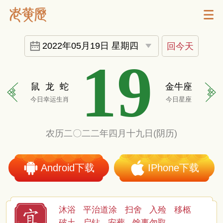
2022年05月19日 星期四
回今天
19
鼠
龙
蛇
金牛座
今日幸运生肖
今日星座
农历二〇二二年四月十九日(阴历)
Android下载
IPhone下载
沐浴
平治道涂
扫舍
入殓
移柩
破土
启钻
安葬
馀事勿取