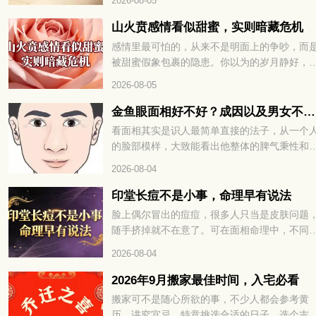
2026-08-05
稍有不慎就容易破财、添堵。8 月 28 日运势早
道，这几件事千万别做，想顺顺利利过好这天
山火贲感情看似甜蜜，实则暗藏危机
就继续往下看详细解析。
感情里最可怕的，从来不是明面上的争吵，而
被甜蜜假象包裹的隐患。你以为的岁月静好，
能只是精心修饰的表象，内里早已暗流涌动。
2026-08-05
火贲卦的感情，恰如山下之火，看似绚烂温暖
却藏着烧尽根基的风险。山火贲感情看似甜蜜
金鱼眼面相好不好？成因以及男女不同命运解读
实则暗藏危机，想看清这段关系的真相，就继
看面相其实是识人最简单直接的法子，从一个
往下看详细解析。
的脸部模样，大致能看出他整体的脾气秉性和
生运势。在传统相学里，五官的每一处特征，
2026-08-04
藏着不一样的说法。不少人好奇眼球外凸、形
金鱼眼的人是什么性子，一生命运走势又如何
印堂长痘不是小事，命理早有说法
下面咱们就好好聊聊这种眼相的相关说法。
脸上偶尔冒出的痘痘，很多人只当是皮肤问题
随手挤掉就不在意了。可在面相命理中，不同
置的痘痘，往往藏着不为人知的运势暗示。尤
2026-08-04
是眉心正中的印堂，更是被称为命宫所在，一
变化都关乎整体运程。千万不要觉得只是普通
2026年9月搬家最佳时间，入宅必看
火，印堂长痘不是小事，命理早有说法。想知
搬家可不是随心所欲的事，不少人都会参考黄
这究竟预示着什么，又该如何化解，不妨接着
历、讲究宜忌，特意挑选合适的日子。选个吉