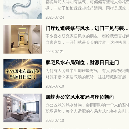
都说属蛇人聪明有福气，可偏偏有些蛇人命格
细查看！
碌，一辈子忙忙碌碌却难得清闲。同样是属蛇
出生月份不一样，人生的辛苦程度天差地别，
2026-07-24
的一生顺风顺水，有的却操不完的心、受不完
累。民间老辈常讲，生肖蛇里藏着 “苦命蛇”，
门厅过道装修与风水，进门三见与装修避坑指南
多和降生的时节息息相关，很多人到中年才恍
不少喜欢研究家居风水的朋友，都给我留言提
大悟。什么蛇是苦命蛇，出生在这几月最劳碌
自家户型：一开门就是长长的过道，这种格局
到底是哪几个月份，看完下文你就一清二楚了
风水里好不好？还有人纠结，走廊中段、或是
2026-07-21
门正对的那面墙，有没有必要挂上装饰画、装
帘来调整气场？今天就顺着大家关心的这点，
家宅风水布局到位，财源日日进门
聊入户过道的装修搭配和相关风水讲究。
为何有人劳碌半生却难聚财气，有人居家安稳
财源不断？家居气场的流转，往往暗藏财富起
的玄机。一方居所的格局布置，直接影响财气
2026-07-18
否顺畅入宅。很多人忽略了居家风水的关键细
节，错失聚财良机。找准方位理顺气场，才能
属蛇办公室风水布局与座位朝向
福运与财气常驻家门，家宅风水布局到位，财
办公区域的风水格局，会悄悄影响一个人的整
日日进门。想知道具体如何打造招财旺运的居
职场运势，每个人适配的布局方式也各有差别
格局，不妨继续往下细看。
想要事业发展平稳顺遂，办公室的方位、陈设
2026-07-10
置起到不小作用，用心调整格局，才能聚拢有