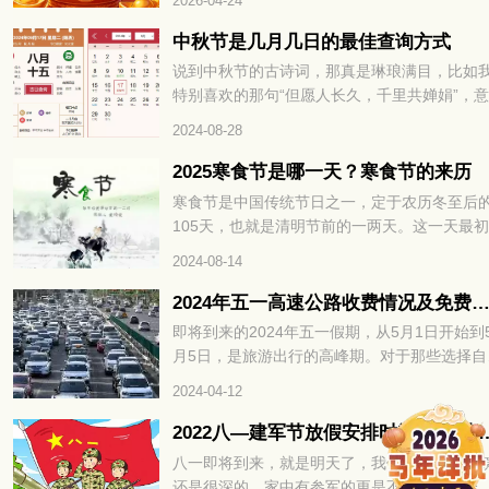
2026-04-24
积蓄，其实不是能力不足，而是没找对招财的
心关键，财运方位。掌握对的方法，不用刻意
中秋节是几月几日的最佳查询方式
力，就能让财富主动靠近，财运方位精准找，
说到中秋节的古诗词，那真是琳琅满目，比如
年招财不费力，接下来就为大家详细拆解如何
特别喜欢的那句“但愿人长久，千里共婵娟”，
速找准财运方位，解锁全年招财密码。
真是美得让人陶醉。不过，很多文章都少提到
2024-08-28
秋节的具体时间，大家通常只知道中秋节是农
八月十五。那你知道阳历中2024年中秋节是几
2025寒食节是哪一天？寒食节的来历
几日吗？
寒食节是中国传统节日之一，定于农历冬至后
105天，也就是清明节前的一两天。这一天最
禁火冷食为主要特色，后来逐渐增加了祭扫、
2024-08-14
青、秋千、蹴鞠、牵勾、斗鸡等习俗。寒食节
承了两千多年，曾被誉为中国民间最大的祭日
2024年五一高速公路收费情况及免费时
那么，2025寒食节是哪一天呢？让我们一起来
即将到来的2024年五一假期，从5月1日开始到
看吧。
月5日，是旅游出行的高峰期。对于那些选择自
游的人来说，他们可能会好奇在五一期间是否
2024-04-12
够免通行费。通常情况下，五一高速公路会有
费时间段，但每年的具体时间都不尽相同。所
2022八—建军节放假安排时间表 8
以，让我们一同前往黄历小编的指导下，了解
八一即将到来，就是明天了，我们对八一的印
下2024年五一高速公路的免费时间，以便更好
还是很深的，家中有参军的更是不会错过这个