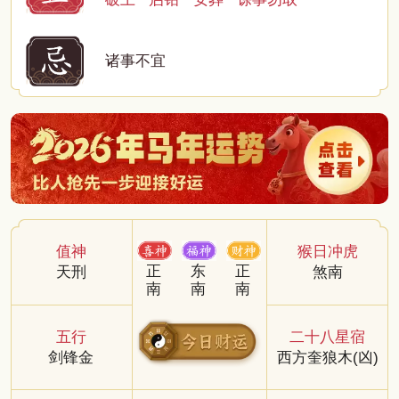
诸事不宜
值神
猴日冲虎
正
东
正
天刑
煞南
南
南
南
五行
二十八星宿
剑锋金
西方奎狼木(凶)