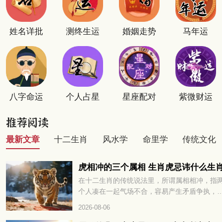
姓名详批
测终生运
婚姻走势
马年运
八字命运
个人占星
星座配对
紫微财运
最新文章
十二生肖
风水学
命里学
传统文化
虎相冲的三个属相 生肖虎忌讳什么生
在十二生肖的传统说法里，所谓属相相冲，指
个人凑在一起气场不合，容易产生矛盾争执，
多或少会对彼此的运势发展带来阻碍。很多属
2026-08-06
的朋友都很好奇，和老虎相冲的三个属相分别