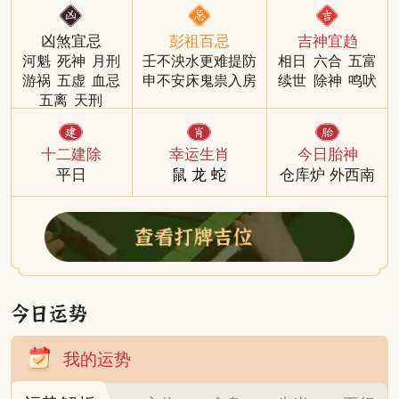
凶煞宜忌
彭祖百忌
吉神宜趋
河魁
死神
月刑
壬不泱水更难提防
相日
六合
五富
游祸
五虚
血忌
申不安床鬼祟入房
续世
除神
鸣吠
五离
天刑
十二建除
幸运生肖
今日胎神
平日
鼠
龙
蛇
仓库炉 外西南
我的运势