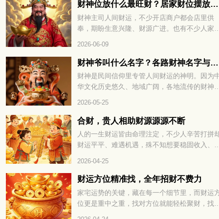
气场。那生肖属蛇的朋友，办公座位适合朝哪
财神位放什么最旺财？居家财位摆放技巧分享
方向，整体空间该怎么布置？下面一起来看看
财神主司人间财运，不少开店商户都会店里供
奉，期盼生意兴隆、财源广进。也有不少人家
摆放供奉，摆放方位也是大家格外看重的细节
2026-06-09
财神爷叫什么名字？各路财神名字与来历大全
财神是民间信仰里专管人间财运的神明。因为
华文化历史悠久、地域广阔，各地流传的财神
本各不相同，细分下来种类十分丰富。下面就
2026-05-25
大家全面盘点民间各类财神，看看每一位财神
来历与寓意。
合财，贵人相助财源源源不断
人的一生财运皆由命理注定，不少人辛苦打拼
财运平平、难遇机遇，殊不知想要稳固收入、
蓄富足，关键在于运势相融与贵人帮扶，合财
2026-04-25
贵人相助财源源源不断，下面就为大家详解其
的命理奥秘。
财运方位精准找，全年招财不费力
家宅运势的关键，藏在每一个细节里，而财运
位更是重中之重，找对方位就能轻松聚财，找
则容易漏财耗福。很多人打拼多年却始终存不