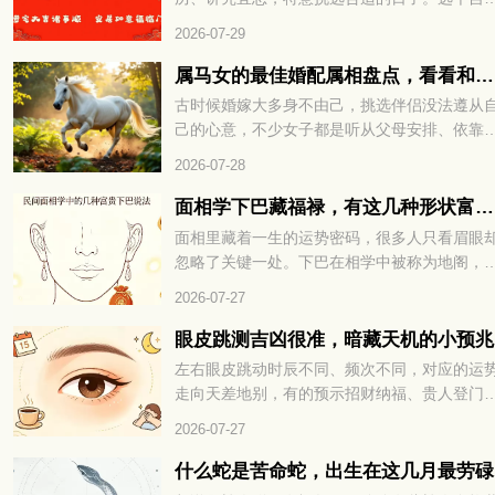
下细看。
的时日迁居，既能避开不利运势，也能为新家
2026-07-29
来福气与好运。转眼九月将至，有搬家计划的
友，可以先好好择个吉日再行动。选对日子，
属马女的最佳婚配属相盘点，看看和谁更为契合
后的生活也能过得顺顺利利。下面就来看看202
古时候婚嫁大多身不由己，挑选伴侣没法遵从
年9月有哪些适合搬家的好日子。
己的心意，不少女子都是听从父母安排、依靠
人说亲定下婚事。很多男女在婚前不曾碰面，
2026-07-28
相毫不了解，仓促结合之后，很容易出现相处
合的问题。所以古人常会借助生肖与五行的说
面相学下巴藏福禄，有这几种形状富贵不愁
法，参考两人是否适合相伴一生。不少属马女
面相里藏着一生的运势密码，很多人只看眉眼
好奇，自己和什么属相的异性最为相配，下面
忽略了关键一处。下巴在相学中被称为地阁，
们就一起来看看。
管着晚年福气与财库厚薄，小小形状里全是命
2026-07-27
玄机。不同的下巴格局，注定了截然不同的富
层次与人生走向。面相学下巴藏福禄，有这几
眼皮跳测吉凶很准，暗藏天机的小预兆
形状富贵不愁，到底哪些下巴天生带财，赶紧
左右眼皮跳动时辰不同、频次不同，对应的运
下一看便知！
走向天差地别，有的预示招财纳福、贵人登门
有的暗示波折缠身、琐事扰心。老祖宗流传的
2026-07-27
运古法，简单直观、准确率极高，能帮我们提
预判运势、规避霉运、接住好运。想知道自己
什么蛇是苦命蛇，出生在这几月最劳碌
期眼皮跳动，究竟是吉兆还是凶兆？赶紧往下