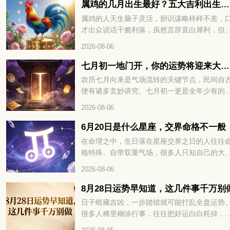
哪些？接下来咱们就详细说一说。
属鸡的几月出生最好？五大吉利出生月份完整解读
属鸡的人天生脑子灵活，胆识谋略样样不差，
才出众说话干脆利落，虽然言辞直白犀利，但
出来的观点都有理有据，并不会无理取闹。看
2026-08-06
各类事情都有自己独到的看法，遇事决断干脆
不过骨子里好胜心比较强，凡事总爱分出高下
七月初一地门开，你的运势将迎来大转折
在传统说法里，属鸡人不同月份降生，先天性
农历七月向来是气场流转的关键节点，民间自
与整体运势差别很大，不少属鸡朋友都好奇，
便有诸多玄妙讲究。七月初一更是全年少有的
年当中哪个月份出生福气最好，下面就给大家
殊时日，地门开启，阴阳之气悄然交汇。不少
2026-08-06
细讲讲。
都在暗中留意，这天的磁场变化，往往暗藏着
半年的运势密码。冥冥之中自有定数，七月初
6月20日是什么星座，交界命格不一般
地门开，你的运势将迎来大转折。想知道究竟
在命理之中，生日落在星座交界之日的人往往
吉是凶、该如何顺势把握，不妨接着往下细看
格特殊、自带双重气场，很多人只知自己的大
星座，却不知交界生辰暗藏着性格与运势的关
2026-08-06
密码，出生在 6 月 20 日的人更是天生携带着
一般的命格玄机，想解锁自身完整运势，不妨
8月28日运势早知道，这几件事千万别
续往下细看。6月20日是什么星座，交界命格
日子暗藏吉凶，一步踏错就可能打乱全盘运势
般，你的性格、财运与情路走向，全文为你一
很多人稀里糊涂行事，往往把好运白白耗掉，
揭晓。
招来不必要的麻烦。这天的宜忌藏着不少讲究