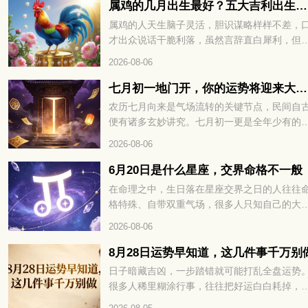
哪些？接下来咱们就详细说一说。
属鸡的几月出生最好？五大吉利出生月份完整解读
属鸡的人天生脑子灵活，胆识谋略样样不差，
才出众说话干脆利落，虽然言辞直白犀利，但
出来的观点都有理有据，并不会无理取闹。看
2026-08-06
各类事情都有自己独到的看法，遇事决断干脆
不过骨子里好胜心比较强，凡事总爱分出高下
七月初一地门开，你的运势将迎来大转折
在传统说法里，属鸡人不同月份降生，先天性
农历七月向来是气场流转的关键节点，民间自
与整体运势差别很大，不少属鸡朋友都好奇，
便有诸多玄妙讲究。七月初一更是全年少有的
年当中哪个月份出生福气最好，下面就给大家
殊时日，地门开启，阴阳之气悄然交汇。不少
2026-08-06
细讲讲。
都在暗中留意，这天的磁场变化，往往暗藏着
半年的运势密码。冥冥之中自有定数，七月初
6月20日是什么星座，交界命格不一般
地门开，你的运势将迎来大转折。想知道究竟
在命理之中，生日落在星座交界之日的人往往
吉是凶、该如何顺势把握，不妨接着往下细看
格特殊、自带双重气场，很多人只知自己的大
星座，却不知交界生辰暗藏着性格与运势的关
2026-08-06
密码，出生在 6 月 20 日的人更是天生携带着
一般的命格玄机，想解锁自身完整运势，不妨
8月28日运势早知道，这几件事千万别
续往下细看。6月20日是什么星座，交界命格
日子暗藏吉凶，一步踏错就可能打乱全盘运势
般，你的性格、财运与情路走向，全文为你一
很多人稀里糊涂行事，往往把好运白白耗掉，
揭晓。
招来不必要的麻烦。这天的宜忌藏着不少讲究