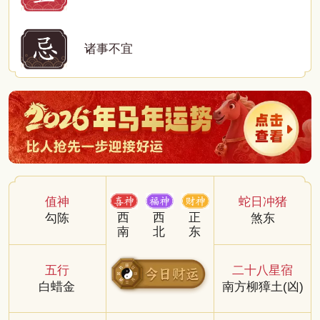
诸事不宜
值神
蛇日冲猪
西
西
正
勾陈
煞东
南
北
东
五行
二十八星宿
白蜡金
南方柳獐土(凶)