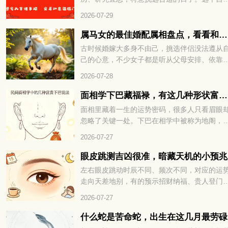
下细看。
的时日迁居，既能避开不利运势，也能为新家
2026-07-29
来福气与好运。转眼九月将至，有搬家计划的
友，可以先好好择个吉日再行动。选对日子，
属马女的最佳婚配属相盘点，看看和谁更为契合
后的生活也能过得顺顺利利。下面就来看看202
古时候婚嫁大多身不由己，挑选伴侣没法遵从
年9月有哪些适合搬家的好日子。
己的心意，不少女子都是听从父母安排、依靠
人说亲定下婚事。很多男女在婚前不曾碰面，
2026-07-28
相毫不了解，仓促结合之后，很容易出现相处
合的问题。所以古人常会借助生肖与五行的说
面相学下巴藏福禄，有这几种形状富贵不愁
法，参考两人是否适合相伴一生。不少属马女
面相里藏着一生的运势密码，很多人只看眉眼
好奇，自己和什么属相的异性最为相配，下面
忽略了关键一处。下巴在相学中被称为地阁，
们就一起来看看。
管着晚年福气与财库厚薄，小小形状里全是命
2026-07-27
玄机。不同的下巴格局，注定了截然不同的富
层次与人生走向。面相学下巴藏福禄，有这几
眼皮跳测吉凶很准，暗藏天机的小预兆
形状富贵不愁，到底哪些下巴天生带财，赶紧
左右眼皮跳动时辰不同、频次不同，对应的运
下一看便知！
走向天差地别，有的预示招财纳福、贵人登门
有的暗示波折缠身、琐事扰心。老祖宗流传的
2026-07-27
运古法，简单直观、准确率极高，能帮我们提
预判运势、规避霉运、接住好运。想知道自己
什么蛇是苦命蛇，出生在这几月最劳碌
期眼皮跳动，究竟是吉兆还是凶兆？赶紧往下