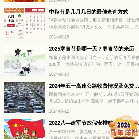
2026-04-24
积蓄，其实不是能力不足，而是没找对招财的
心关键，财运方位。掌握对的方法，不用刻意
中秋节是几月几日的最佳查询方式
力，就能让财富主动靠近，财运方位精准找，
说到中秋节的古诗词，那真是琳琅满目，比如
年招财不费力，接下来就为大家详细拆解如何
特别喜欢的那句“但愿人长久，千里共婵娟”，
速找准财运方位，解锁全年招财密码。
真是美得让人陶醉。不过，很多文章都少提到
2024-08-28
秋节的具体时间，大家通常只知道中秋节是农
八月十五。那你知道阳历中2024年中秋节是几
2025寒食节是哪一天？寒食节的来历
几日吗？
寒食节是中国传统节日之一，定于农历冬至后
105天，也就是清明节前的一两天。这一天最
禁火冷食为主要特色，后来逐渐增加了祭扫、
2024-08-14
青、秋千、蹴鞠、牵勾、斗鸡等习俗。寒食节
承了两千多年，曾被誉为中国民间最大的祭日
2024年五一高速公路收费情况及免费时
那么，2025寒食节是哪一天呢？让我们一起来
即将到来的2024年五一假期，从5月1日开始到
看吧。
月5日，是旅游出行的高峰期。对于那些选择自
游的人来说，他们可能会好奇在五一期间是否
2024-04-12
够免通行费。通常情况下，五一高速公路会有
费时间段，但每年的具体时间都不尽相同。所
2022八—建军节放假安排时间表 8
以，让我们一同前往黄历小编的指导下，了解
八一即将到来，就是明天了，我们对八一的印
下2024年五一高速公路的免费时间，以便更好
还是很深的，家中有参军的更是不会错过这个