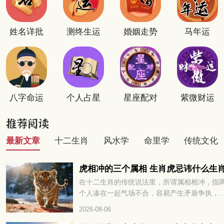
姓名详批
测终生运
婚姻走势
马年运
八字命运
个人占星
星座配对
紫微财运
最新文章
十二生肖
风水学
命里学
传统文化
虎相冲的三个属相 生肖虎忌讳什么生
在十二生肖的传统说法里，所谓属相相冲，指
个人凑在一起气场不合，容易产生矛盾争执，
多或少会对彼此的运势发展带来阻碍。很多属
2026-08-06
的朋友都很好奇，和老虎相冲的三个属相分别