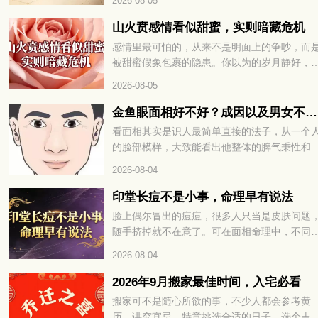
2026-08-05
稍有不慎就容易破财、添堵。8 月 28 日运势早
道，这几件事千万别做，想顺顺利利过好这天
山火贲感情看似甜蜜，实则暗藏危机
就继续往下看详细解析。
感情里最可怕的，从来不是明面上的争吵，而
被甜蜜假象包裹的隐患。你以为的岁月静好，
能只是精心修饰的表象，内里早已暗流涌动。
2026-08-05
火贲卦的感情，恰如山下之火，看似绚烂温暖
却藏着烧尽根基的风险。山火贲感情看似甜蜜
金鱼眼面相好不好？成因以及男女不同命运解读
实则暗藏危机，想看清这段关系的真相，就继
看面相其实是识人最简单直接的法子，从一个
往下看详细解析。
的脸部模样，大致能看出他整体的脾气秉性和
生运势。在传统相学里，五官的每一处特征，
2026-08-04
藏着不一样的说法。不少人好奇眼球外凸、形
金鱼眼的人是什么性子，一生命运走势又如何
印堂长痘不是小事，命理早有说法
下面咱们就好好聊聊这种眼相的相关说法。
脸上偶尔冒出的痘痘，很多人只当是皮肤问题
随手挤掉就不在意了。可在面相命理中，不同
置的痘痘，往往藏着不为人知的运势暗示。尤
2026-08-04
是眉心正中的印堂，更是被称为命宫所在，一
变化都关乎整体运程。千万不要觉得只是普通
2026年9月搬家最佳时间，入宅必看
火，印堂长痘不是小事，命理早有说法。想知
搬家可不是随心所欲的事，不少人都会参考黄
这究竟预示着什么，又该如何化解，不妨接着
历、讲究宜忌，特意挑选合适的日子。选个吉