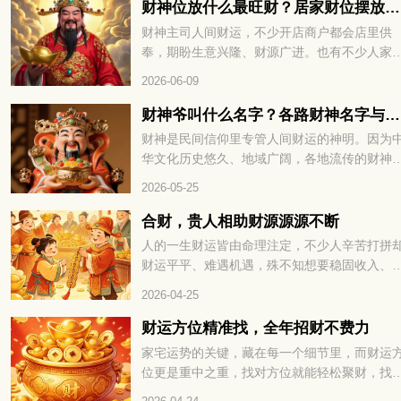
气场。那生肖属蛇的朋友，办公座位适合朝哪
财神位放什么最旺财？居家财位摆放技巧分享
方向，整体空间该怎么布置？下面一起来看看
财神主司人间财运，不少开店商户都会店里供
奉，期盼生意兴隆、财源广进。也有不少人家
摆放供奉，摆放方位也是大家格外看重的细节
2026-06-09
财神爷叫什么名字？各路财神名字与来历大全
财神是民间信仰里专管人间财运的神明。因为
华文化历史悠久、地域广阔，各地流传的财神
本各不相同，细分下来种类十分丰富。下面就
2026-05-25
大家全面盘点民间各类财神，看看每一位财神
来历与寓意。
合财，贵人相助财源源源不断
人的一生财运皆由命理注定，不少人辛苦打拼
财运平平、难遇机遇，殊不知想要稳固收入、
蓄富足，关键在于运势相融与贵人帮扶，合财
2026-04-25
贵人相助财源源源不断，下面就为大家详解其
的命理奥秘。
财运方位精准找，全年招财不费力
家宅运势的关键，藏在每一个细节里，而财运
位更是重中之重，找对方位就能轻松聚财，找
则容易漏财耗福。很多人打拼多年却始终存不