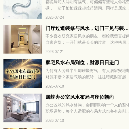
都说属蛇人聪明有福气，可偏偏有些蛇人命格
细查看！
碌，一辈子忙忙碌碌却难得清闲。同样是属蛇
出生月份不一样，人生的辛苦程度天差地别，
2026-07-24
的一生顺风顺水，有的却操不完的心、受不完
累。民间老辈常讲，生肖蛇里藏着 “苦命蛇”，
门厅过道装修与风水，进门三见与装修避坑指南
多和降生的时节息息相关，很多人到中年才恍
不少喜欢研究家居风水的朋友，都给我留言提
大悟。什么蛇是苦命蛇，出生在这几月最劳碌
自家户型：一开门就是长长的过道，这种格局
到底是哪几个月份，看完下文你就一清二楚了
风水里好不好？还有人纠结，走廊中段、或是
2026-07-21
门正对的那面墙，有没有必要挂上装饰画、装
帘来调整气场？今天就顺着大家关心的这点，
家宅风水布局到位，财源日日进门
聊入户过道的装修搭配和相关风水讲究。
为何有人劳碌半生却难聚财气，有人居家安稳
财源不断？家居气场的流转，往往暗藏财富起
的玄机。一方居所的格局布置，直接影响财气
2026-07-18
否顺畅入宅。很多人忽略了居家风水的关键细
节，错失聚财良机。找准方位理顺气场，才能
属蛇办公室风水布局与座位朝向
福运与财气常驻家门，家宅风水布局到位，财
办公区域的风水格局，会悄悄影响一个人的整
日日进门。想知道具体如何打造招财旺运的居
职场运势，每个人适配的布局方式也各有差别
格局，不妨继续往下细看。
想要事业发展平稳顺遂，办公室的方位、陈设
2026-07-10
置起到不小作用，用心调整格局，才能聚拢有