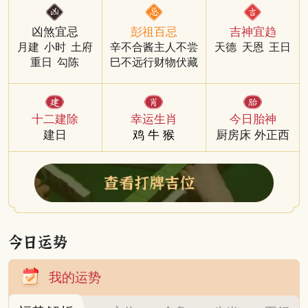
凶煞宜忌
彭祖百忌
吉神宜趋
月建
小时
土府
辛不合酱主人不尝
天德
天恩
王日
重日
勾陈
巳不远行财物伏藏
十二建除
幸运生肖
今日胎神
建日
鸡
牛
猴
厨房床 外正西
我的运势