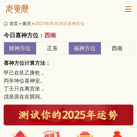
首页
>
黄历
>
2022年05月28日喜神方位
今日喜神方位：
西南
财神方位
正东
福神方位
西南
喜神方位计算方法：
甲己在艮乙庚乾，
丙辛坤位喜神安。
丁壬只在离宫坐，
戊癸原在在巽间。