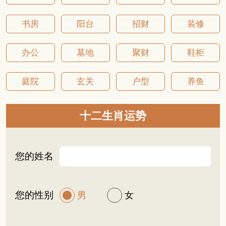
知道破财跟钱包颜色有什么关系呢？红色钱包破
财，黄色钱包招财，黑色钱
书房
阳台
招财
装修
办公
墓地
聚财
鞋柜
庭院
玄关
户型
养鱼
十二生肖运势
您的姓名
您的性别
男
女