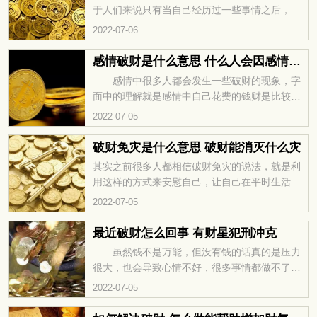
于人们来说只有当自己经历过一些事情之后，才
会慢慢的醒悟过来，才会知道适合自己的什么是
2022-07-06
最好的，那么如果自己最近总是会遇到破财的问
题，应该怎么样化解这类型情况出现呢？
感情破财是什么意思 什么人会因感情破财
感情中很多人都会发生一些破财的现象，字
面中的理解就是感情中自己花费的钱财是比较多
的，但是在最后会被对方甩掉的，对方会和你提
2022-07-05
出分手，那么具体的感情中破财是什么意思的
呢？什么人的感情会破财呢？
破财免灾是什么意思 破财能消灭什么灾
其实之前很多人都相信破财免灾的说法，就是利
用这样的方式来安慰自己，让自己在平时生活中
有更好的心态，可能就是因为丢失了一些财物而
2022-07-05
让自己逃过一次劫难，所以很多人都相信的。一
起来了解一下破财免灾具体是什么意思吧！
最近破财怎么回事 有财星犯刑冲克
虽然钱不是万能，但没有钱的话真的是压力
很大，也会导致心情不好，很多事情都做不了，
所以人们都很害怕会出现破财的情况，有的人就
2022-07-05
是因为最近总是破财而感到特别担心。一起来了
解一下最近总是破财究竟是什么原因吧，该怎么