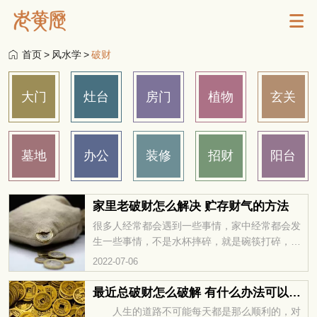
首页
>
风水学
>
破财
大门
灶台
房门
植物
玄关
墓地
办公
装修
招财
阳台
家里老破财怎么解决 贮存财气的方法
很多人经常都会遇到一些事情，家中经常都会发
生一些事情，不是水杯摔碎，就是碗筷打碎，而
且是集中在一段时间之内，这类现象被人称作是
2022-07-06
破财现象，那么如果家中总是会出现破财现象，
应该怎么解决的呢？怎么解决就是最好的办法
最近总破财怎么破解 有什么办法可以化解破财
呢？
人生的道路不可能每天都是那么顺利的，对