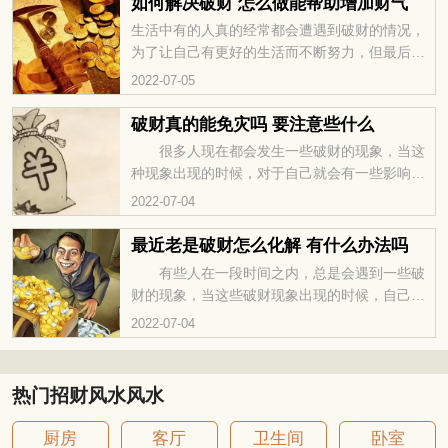
如何解决破财 怎么做能帮助增加财气
解决。
生活中有的人真的经常都会遭遇到破财的情况，
为了让自己有更好的生活而不断努力，但最后还
是不能存到钱的，因为各种各样的事情而导致钱
2022-07-05
财流失，因此生活中的经济压力很大。一起来了
解一下该怎么解决破财的问题吧，有需要的朋友
破财真的能免灾吗 要注意些什么
收藏一下吧！
很多人现在都会发生一些破财的现象，当这
种现象出现的时候，对于自己就会有一些影响，
而且破财的现象对于人们来说，不管是个人运
2022-07-04
势，还是家庭的运势都会产生一些影响，那么破
财真的能免灾的呢？具体应该怎么做呢？ 什
最近老是破财怎么化解 有什么办法吗
么是真正的破财消灾？ 在民间，当人们丢失
有些人在一段时间之内，总是会遇到一些破
了财物，就会用破财消灾来安慰自己，意思是，
财的现象，当这些破财现象出现的时候，自己的
虽然丢失了财物，但是也因此逃过了一次灾难，
运势都会发生不一样的转变，对于自己运势的影
2022-07-04
所谓祸兮福所倚，福兮祸所伏嘛。但是，不少江
响是很大的，那么如果经常会出现这种情况，应
湖骗子打着破财消灾的幌子
该怎么化解是最好的办法呢？ 老是掉钱，试
试换种钱包颜色 相信大部分人买钱包的时
热门招财风水风水
候，肯定是根据的喜好挑颜色和款式的，很少人
会根据风水知识挑钱包颜色的。那么大家又知不
厨房
客厅
卫生间
卧室