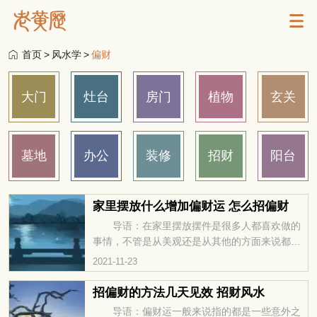
首页
>
风水学
>
偏财
大门
灶台
房门
植物
玄关
墓地
办公
装修
招财
阳台
家里摆放什么增加偏财运 怎么招偏财
导语：在家里摆放摆件是很多人都喜欢做的
事情，不管是从美观还是从其他的方面来说都是
很重要的，特别是风水学上的作用，在风水学中
2021-11-23
财运也是有分正财和偏财的，今天我们一起来看
看家里摆放什么增加偏财运。 家里摆放什么
招偏财的方法几天见效 招财风水
增加偏财运 摆放天财入库 如果感觉自身
导语：偏财运一般来说指的都是一些意外之