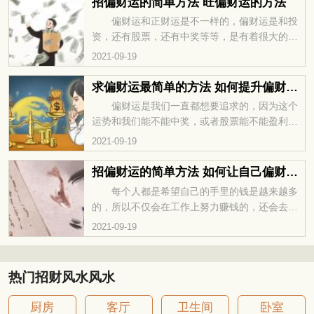
招偏财运的简单方法 旺偏财运的方法
属鼠人容易在事业方面意外事故频发，正财不
偏财运和正财运是不一样的，偏财运是和投
稳。加上投资前景不甚明朗，理财市场恐有诸多
资，还有股票，还有中奖等等，是有着很大的关
变故，最好以观望维稳为主。天然黄玉的原色极
系的，所以只要自己的偏财运好，那么基本上遇
2021-09-19
度辟邪，能化解负能量，加上貔貅为古代五大瑞
到中奖这件事情基本上都能够成功的，但是偏财
兽之一，定能帮助的属鼠人
运不好也是可以改变的，那么了解其中的办
求偏财运最简单的方法 如何提升偏财运的方法
法？ 如何增加偏财运 1.家居摆放黄水
偏财运是我们一直都想要追求的，因为这个
晶 想要为自己招来偏财运，那么我们可以选
运势和我们能不能中奖，或者股票能不能盈利的
在家居中摆放黄水晶来的。在风水学中，一般摆
是有着很大的关系的，所以提升偏财运是我们必
2021-09-19
放黄水晶在家居中都是能够有利于家居中的气场
须要做的事情的，那么有什么方法是对提升自己
的，同时也是能够让家居达到了
的偏财运是比较有用的呢？ 提升偏财运的方
招偏财运的简单方法 如何让自己偏财运旺
法 注意流年偏财位 找准六白武曲星（偏
每个人都是希望自己的手里的钱是越来越多
财星）的流年方位，多在这个方位上活动，办公
的，所以不仅会在工作上努力赚钱的，还会去买
或休息，都可提升自己的偏财运。至于偏财为的
股票或者买彩票等等，但是股票和彩票是十分不
2021-09-19
方位确定，由于是流年财位，根据流年的变化也
稳定的，所以这个时候就要看自己的偏财运好不
是会发生变化的。如果有
好的，偏财运不好就得寻找其他的方法来让自己
的财运变好。 让偏财运变旺的办法 1.家
热门招财风水风水
居摆放黄水晶。想要为自己招来偏财运，那么我
们可以选在家居中摆放黄水晶来的。在风水学
厨房
客厅
卫生间
卧室