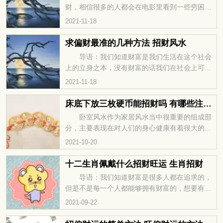
财运低迷的话，请购天财入库也可以增强自身的
财，相信很多的人都会在电影里看到一些穷困潦
财运。财库即为收财、藏财之意，因此可以可以
倒的主角，中了彩票从此走上人生巅峰，这就是
2021-11-18
为自己收纳很多钱财。无论您的命理中财星五行
偏财，有了偏财运才可能获取偏财，今天我们一
为金木水火土任何一种，
起来看看招偏财的方法几天见效。 日月水招
求偏财最准的几种方法 招财风水
财术 先准备空碗一只，放置于顶楼阳台，至
导语：我们知道财富是我们生活在这个社会
少七天，如能得雨水（非自来水），将之取回带
上的立身之本，没有财富的话我们在社会上可以
入室内，放于月光能照射到的窗户（此时不可再
说是寸步难行了，偏财是除了正财以外的额外收
2021-11-18
照射到阳光），经过七日后，将碗内剩余的水分
入，一般都是量大没有长久性，今天我们一起来
取出一些装入小瓶中，平
看看求偏财最准的几种方法。 增加偏财运最
床底下放三枚硬币能招财吗 有哪些注意事项
灵的方法有哪些 一、最简单的方法可以在家
卧室风水作为家居风水当中很重要的组成部
中摆放貔貅或者自己配戴貔貅，因为貔貅主管偏
分，主要表现在对人们的身心健康有着很大的关
财，貔貅为上佳风水物品，只适宜于偏财行业，
联。睡床是人们休息的场所，它的风水好坏也决
2021-10-20
凡收入浮动者皆有奇效。摆放时需要把头朝向门
定着人们的运势。在风水中，有说在床底下放三
或窗外，有利偏财，经常
枚硬币招财的说法是否正确呢？如何...
十二生肖佩戴什么招财旺运 生肖招财
导语：我们知道财富是很多人都在追求的，
但是不是每一个人都能够拥有财富的，想要有财
富就需要有财运，好的财运才可以给我们带来好
2021-09-22
财运，所以怎么招财就很重要了，今天我们一起
来看看十二生肖佩戴什么招财旺运。 鼠