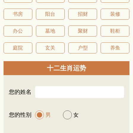
中，一般摆放黄水晶在家居中都是能够有利于家
居中的气场的，同时也是能
书房
阳台
招财
装修
办公
墓地
聚财
鞋柜
庭院
玄关
户型
养鱼
十二生肖运势
您的姓名
您的性别
男
女