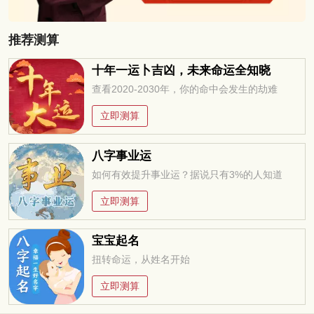
推荐测算
十年一运卜吉凶，未来命运全知晓
查看2020-2030年，你的命中会发生的劫难
立即测算
八字事业运
如何有效提升事业运？据说只有3%的人知道
立即测算
宝宝起名
扭转命运，从姓名开始
立即测算