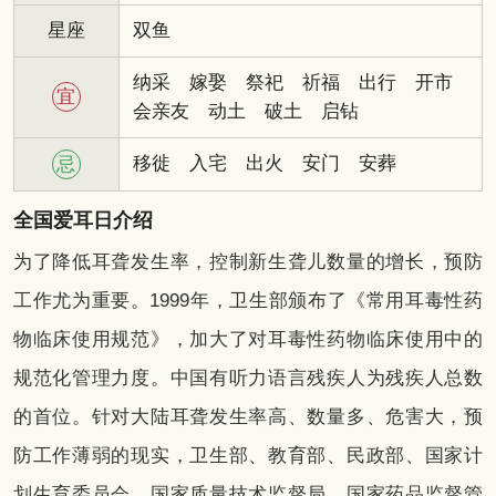
星座
双鱼
纳采
嫁娶
祭祀
祈福
出行
开市
宜
会亲友
动土
破土
启钻
移徙
入宅
出火
安门
安葬
忌
全国爱耳日介绍
为了降低耳聋发生率，控制新生聋儿数量的增长，预防
工作尤为重要。1999年，卫生部颁布了《常用耳毒性药
物临床使用规范》，加大了对耳毒性药物临床使用中的
规范化管理力度。中国有听力语言残疾人为残疾人总数
的首位。针对大陆耳聋发生率高、数量多、危害大，预
防工作薄弱的现实，卫生部、教育部、民政部、国家计
划生育委员会、国家质量技术监督局、国家药品监督管