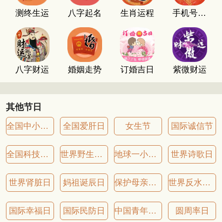
测终生运
八字起名
生肖运程
手机号码测吉凶
八字财运
婚姻走势
订婚吉日
紫微财运
其他节日
全国中小学生安全教育日
全国爱肝日
女生节
国际诚信节
全国科技人才活动日
世界野生动植物日
地球一小时日
世界诗歌日
世界肾脏日
妈祖诞辰日
保护母亲河日
世界反水坝日
国际幸福日
国际民防日
中国青年志愿者服务日
圆周率日