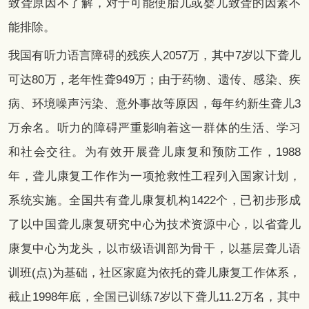
致聋原因不了解，对于可能使胎儿或婴儿致聋的因素不
能排除。
我国有听力语言障碍的残疾人2057万，其中7岁以下聋儿
可达80万，老年性聋949万；由于药物、遗传、感染、疾
病、环境噪声污染、意外事故等原因，每年约新生聋儿3
万余名。听力的障碍严重影响着这一群体的生活、学习
和社会交往。为有效开展聋儿康复和预防工作，1988
年，聋儿康复工作作为一项抢救性工程列入国家计划，
系统实施。全国共有聋儿康复机构1422个，已初步形成
了以中国聋儿康复研究中心为技术资源中心，以省聋儿
康复中心为龙头，以市级语训部为骨干，以基层聋儿语
训班(点)为基础，社区家庭为依托的聋儿康复工作体系，
截止1998年底，全国已训练7岁以下聋儿11.2万名，其中