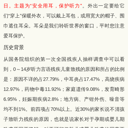
日。主题为“安全用耳，保护听力”
。外出一定要给它
们“穿上”保暖外衣，可以戴上耳包，或用宽大的帽子、围
巾遮住耳朵。耳朵是我们聆听世界的窗口，平时您注意
爱耳保护。
历史背景
从国务院组织的第一次全国残疾人抽样调查中可以看
到，0～14岁听力言语残疾儿童致残的原因和所占的比例
是：原因不详的占27.79%，中耳炎占17.47%，高烧疾病
12.97%，药物中毒11.92%；家庭遗传9.08%，发育畸形
6.95%，妊娠期疾病2.8%；地方病、产钳外伤、噪音等
均不到1%。前四项占70%以上。近30%的家长说不清孩
子致听力残疾的原因，也就是说家长对于孕期或婴儿期