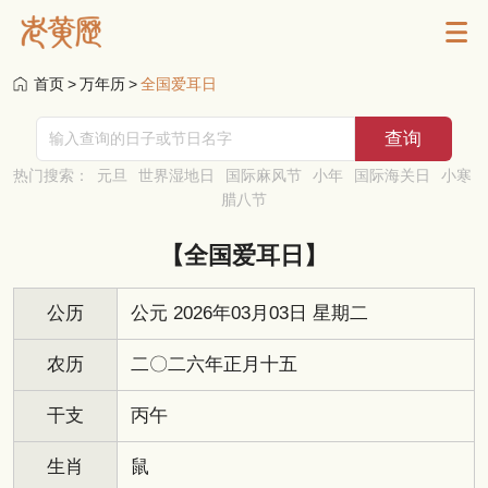
首页
>
万年历
>
全国爱耳日
热门搜索：
元旦
世界湿地日
国际麻风节
小年
国际海关日
小寒
腊八节
【全国爱耳日】
公历
公元 2026年03月03日 星期二
农历
二〇二六年正月十五
干支
丙午
生肖
鼠