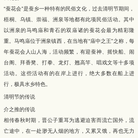
“蚕花会”是蚕乡一种特有的民俗文化，过去清明节期间，
梧桐、乌镇、崇福、洲泉等地都有此项民俗活动。其中
以洲泉的马鸣庙和青石的双庙诸的蚕花会最为精彩隆
重。马鸣庙位于洲泉镇西，在当地有“庙中之王”之称，每
年蚕花会人山人海，活动频繁，有迎蚕神、摇快船、闹
台阁、拜香凳、打拳、龙灯、翘高竿、唱戏文等十多项
活动。这些活动有的在岸上进行，绝大多数在船上进
行，极具水乡特色。
清明节的传说
介之推的传说
相传春秋时期，晋公子重耳为逃避迫害而流亡国外，流
亡途中，在一处渺无人烟的地方，又累又饿，再也无力