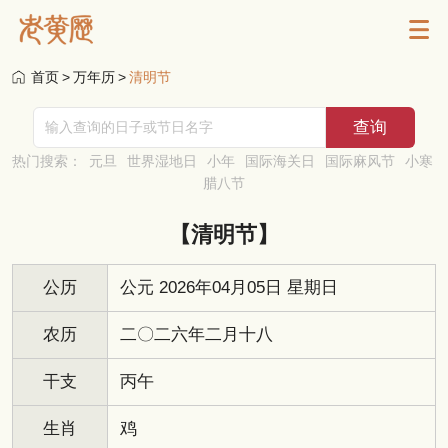
首页
>
万年历
>
清明节
热门搜索：
元旦
世界湿地日
小年
国际海关日
国际麻风节
小寒
腊八节
【清明节】
公历
公元 2026年04月05日 星期日
农历
二〇二六年二月十八
干支
丙午
生肖
鸡