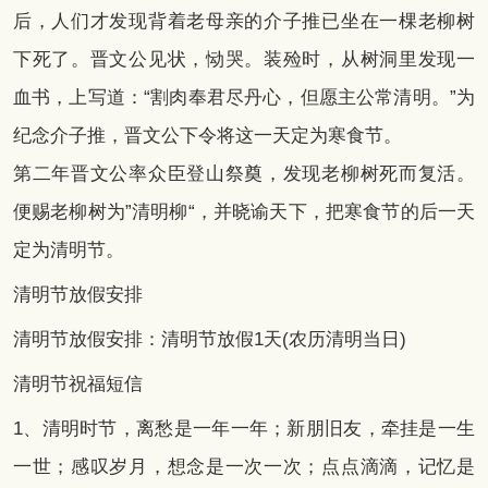
后，人们才发现背着老母亲的介子推已坐在一棵老柳树
下死了。晋文公见状，恸哭。装殓时，从树洞里发现一
血书，上写道：“割肉奉君尽丹心，但愿主公常清明。”为
纪念介子推，晋文公下令将这一天定为寒食节。
第二年晋文公率众臣登山祭奠，发现老柳树死而复活。
便赐老柳树为”清明柳“，并晓谕天下，把寒食节的后一天
定为清明节。
清明节放假安排
清明节放假安排：清明节放假1天(农历清明当日)
清明节祝福短信
1、清明时节，离愁是一年一年；新朋旧友，牵挂是一生
一世；感叹岁月，想念是一次一次；点点滴滴，记忆是