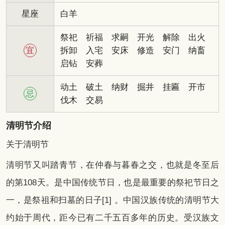
星座
白羊
祭祀
祈福
求嗣
开光
解除
出火
宜
拆卸
入宅
安床
修造
安门
纳畜
启钻
安葬
动土
破土
纳财
掘井
挂匾
开市
忌
伐木
交易
清明节介绍
关于清明节
清明节又叫踏青节，在仲春与暮春之交，也就是冬至后
的第108天。是中国传统节日，也是最重要的祭祀节日之
一，是祭祖和扫墓的日子[1] 。中国汉族传统的清明节大
约始于周代，距今已有二千五百多年的历史。受汉族文