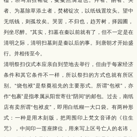
榼，轿马后挂楮锭，粲粲然满道也。拜者、酹者、哭
者、为墓除草添土者，焚楮锭次，以纸钱置坟头。望中
无纸钱，则孤坟矣。哭罢，不归也，趋芳树，择园圃，
列坐尽醉。”其实，扫墓在秦以前就有了，但不一定是在
清明之际，清明扫墓则是秦以后的事。到唐朝才开始盛
行。并相传至今。
清明祭扫仪式本应亲自到茔地去举行，但由于每家经济
条件和其它条件不一样，所以祭扫的方式也就有所区
别。“烧包袱”是祭奠祖先的主要形式。所谓“包袱”，亦
作“包裹”是指孝属从阳世寄往“阴间”的邮包。过去，南纸
店有卖所谓“包袱皮”，即用白纸糊一大口袋。有两种形
式：一种是用木刻版，把周围印上梵文音译的《往生
咒》，中间印一莲座牌位，用来写上区号亡人的名讳，