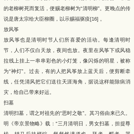
的老柳树死而复活，便赐老柳树为“清明柳”。更晚点的传
说是唐太宗给大臣柳圈，以示赐福驱疫[16] 。
放风筝
放风筝也是清明时节人们所喜爱的活动。每逢清明时
节，人们不仅白天放，夜间也放。夜里在风筝下或风稳
拉线上挂上一串串彩色的小灯笼，像闪烁的明星，被称
为“神灯”。过去，有的人把风筝放上蓝天后，便剪断牵
线，任凭清风把它们送往天涯海角，据说这样能除病消
灾，给自己带来好运。
扫墓
清明扫墓，谓之对祖先的“思时之敬”。其习俗由来已久。
明《帝京景物略》载：“三月清明日，男女扫墓，担提尊