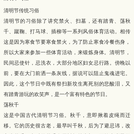
清明节传统习俗
清明节的习俗除了讲究禁火、扫墓，还有踏青、荡秋
千、蹴鞠、打马球、插柳等一系列风俗体育活动。相传
这是因为寒食节要寒食禁火，为了防止寒食冷餐伤身，
所以大家来参加一些体育活动，来锻炼身体。清明节，
民间忌使针，忌洗衣，大部分地区妇女忌行路。傍晚以
前，要在大门前洒一条灰线，据说可以阻止鬼魂进宅。
因此，这个节日中既有祭扫新坟生离死别的悲酸泪，又
有踏青游玩的欢笑声，是一个富有特色的节日。
荡秋千
这是中国古代清明节习俗。秋千，意即揪着皮绳而迁
移。它的历史很古老，最早叫千秋，后为了避忌讳，改