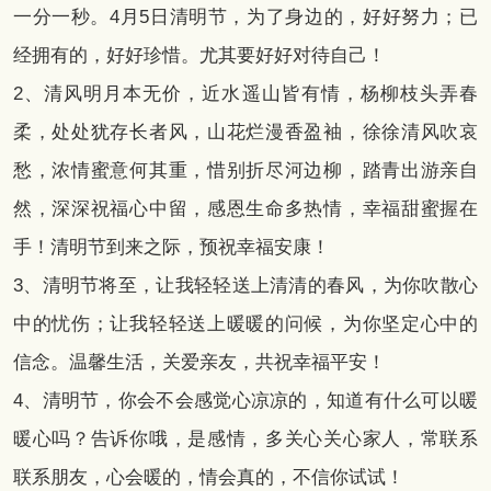
一分一秒。4月5日清明节，为了身边的，好好努力；已
经拥有的，好好珍惜。尤其要好好对待自己！
2、清风明月本无价，近水遥山皆有情，杨柳枝头弄春
柔，处处犹存长者风，山花烂漫香盈袖，徐徐清风吹哀
愁，浓情蜜意何其重，惜别折尽河边柳，踏青出游亲自
然，深深祝福心中留，感恩生命多热情，幸福甜蜜握在
手！清明节到来之际，预祝幸福安康！
3、清明节将至，让我轻轻送上清清的春风，为你吹散心
中的忧伤；让我轻轻送上暖暖的问候，为你坚定心中的
信念。温馨生活，关爱亲友，共祝幸福平安！
4、清明节，你会不会感觉心凉凉的，知道有什么可以暖
暖心吗？告诉你哦，是感情，多关心关心家人，常联系
联系朋友，心会暖的，情会真的，不信你试试！