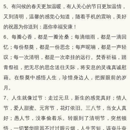
5、有问候的春天更加温暖，有人关心的节日更加温情，
又到清明，温馨的感觉心知道，随着手机的震响，美好
的祝愿为你送到：愿你幸福安康！
6、每瓣心香，都是一瓣沧桑；每滴细雨，都是一滴回
忆；每份祭奠，都是一份思念；每声呢喃，都是一声轻
叹；每一次清明，都是一次牵挂的远行。焚香祈福，踏
青祭祖，把无尽的思念送往天际，将安息的灵魂真诚慰
藉。在祭奠中感悟人生，珍惜身边人，把握眼前的岁
月。
7、人生就像过节：走过元旦，新生的感觉真好；情人
节，爱人甜蜜。元宵节，花灯依旧。三八节，当女人真
好；愚人节，没事偷着乐。转眼到了清明节，突然顿
悟，一切繁华喧嚣不过过眼云烟，人生苦短，该奋斗奋