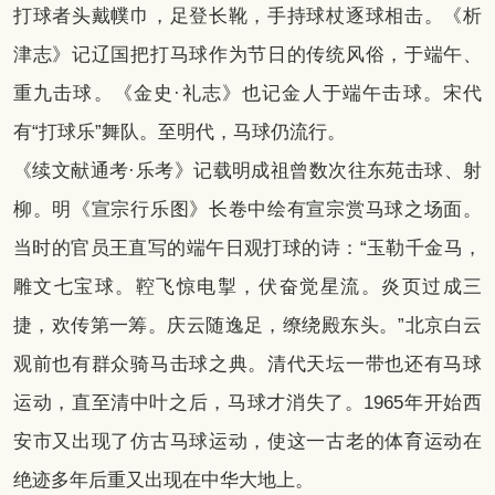
打球者头戴幞巾，足登长靴，手持球杖逐球相击。《析
津志》记辽国把打马球作为节日的传统风俗，于端午、
重九击球。《金史·礼志》也记金人于端午击球。宋代
有“打球乐”舞队。至明代，马球仍流行。
《续文献通考·乐考》记载明成祖曾数次往东苑击球、射
柳。明《宣宗行乐图》长卷中绘有宣宗赏马球之场面。
当时的官员王直写的端午日观打球的诗：“玉勒千金马，
雕文七宝球。鞚飞惊电掣，伏奋觉星流。炎页过成三
捷，欢传第一筹。庆云随逸足，缭绕殿东头。”北京白云
观前也有群众骑马击球之典。清代天坛一带也还有马球
运动，直至清中叶之后，马球才消失了。1965年开始西
安市又出现了仿古马球运动，使这一古老的体育运动在
绝迹多年后重又出现在中华大地上。