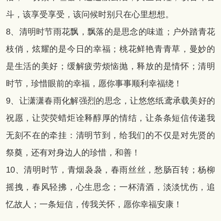
斗，该享受享受，该问候时别只在心里想想。
8、清明时节雨花飘，飘落的是思念的味道；户外踏青花
枝俏，炫耀的是今日的幸福；桃花鲜艳青青草，曼妙的
是生活的美好；缓解疲劳烦恼抛，释放的是情怀；清明
时节，珍惜眼前的幸福，愿你事事顺利幸福绕！
9、让潇潇春雨化解强烈的思念，让悠悠纸鸢承载美好的
祝愿，让荧荧蜡炬诠释醇厚的情结，让条条短信传递我
无刻不在的牵挂：清明节到，给我们的不仅是对先贤的
祭奠，还有对身边人的珍惜，和善！
10、清明时节，青烟袅袅，春雨丝丝，愁肠百转；杨柳
摇拽，春风轻拂，心生思念；一杯清酒，淡淡忧伤，追
忆故人；一条短信，传我关怀，愿你幸福安康！