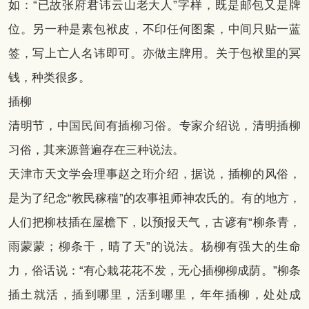
如：“已故张府君讳云山老大人”字样，既是邮包又是牌
位。另一种是素包袱皮，不印任何图案，中间只贴一蓝
签，写上亡人名讳即可。亦做主牌用。关于包袱里的冥
钱，种类很多。
插柳
清明节，中国民间有插柳习俗。专家介绍说，清明插柳
习俗，其来源普遍存在三种说法。
天津市天文学会理事赵之珩介绍，据说，插柳的风俗，
是为了纪念“教民稼穑”的农事祖师神农氏的。有的地方，
人们把柳枝插在屋檐下，以预报天气，古谚有“柳条青，
雨蒙蒙；柳条干，晴了天”的说法。杨柳有强大的生命
力，俗话说：“有心栽花花不发，无心插柳柳成荫。”柳条
插土就活，插到哪里，活到哪里，年年插柳，处处成