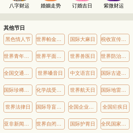
八字财运
婚姻走势
订婚吉日
紫微财运
其他节日
黑色情人节
世界帕金森病日
国际大麻日
税收宣传月(四月)
世界青年反对殖民主义日
世界平面设计日
世界兽医日
世界防治疟疾日
全国交通安全反思日
世界嗓音日
中文语言日
国际古迹遗址日
国际珍稀动物保护日
化学战受害者纪念日
世界航天日
国际地雷行动日
世界法律日
国际导盲犬日
全国企业家活动日
全国疟疾日
亚非新闻工作者节
世界自闭症日
国际护胃日
全民国家安全教育日