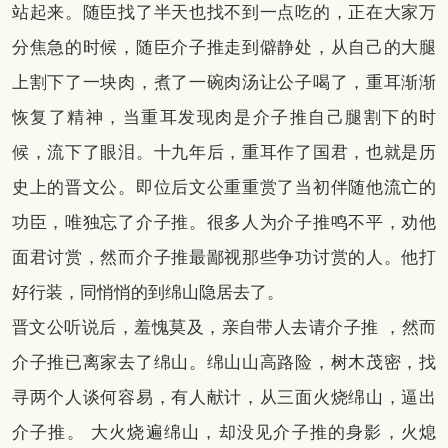
站起来。随臣找了半天也找不到一点吃的，正在大家万
分焦急的时候，随臣介子推走到僻静处，从自己的大腿
上割下了一块肉，煮了一碗肉汤让公子喝了，重耳渐渐
恢复了精神，当重耳发现肉是介子推自己腿割下的时
候，流下了眼泪。十九年后，重耳作了国君，也就是历
史上的晋文公。即位后文公重重赏了当初伴随他流亡的
功臣，唯独忘了介子推。很多人为介子推鸣不平，劝他
面君讨赏，然而介子推最鄙视那些争功讨赏的人。他打
好行装，同悄悄的到绵山隐居去了。
晋文公听说后，羞愧莫及，亲自带人去请介子推 ，然而
介子推已离家去了绵山。绵山山高路险，树木茂密，找
寻两个人谈何容易，有人献计，从三面火烧绵山，逼出
介子推。 大火烧遍绵山，却没见介子推的身影，火熄