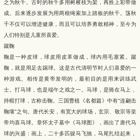
之为秋千。古时的秋千多用树桠枝为架，再拴上彩带做
成。后来逐步发展为用两根绳索加上踏板的秋千。荡秋
千不仅可以增进健康，而且可以培养勇敢精神，至今为
人们特别是儿童所喜爱。
蹴鞠
鞠是一种皮球，球皮用皮革做成，球内用毛塞紧。蹴
鞠，就是用足去踢球。这是古代清明节时人们喜爱的一
种游戏。相传是黄帝发明的，最初目的是用来训练武
士。打马球，也是端午之戏之一。马球，是骑在马上，
持棍打球，古称击鞠。三国曹植《名都篇》中有“连翩击
鞠壤”之句。唐代长安，有宽大的球场，玄宗、敬宗等皇
帝均喜马球。章怀太子墓中《马球图》，画出了唐代马
球的兴盛：画上，二十多匹骏马飞驰，马尾扎结起来，