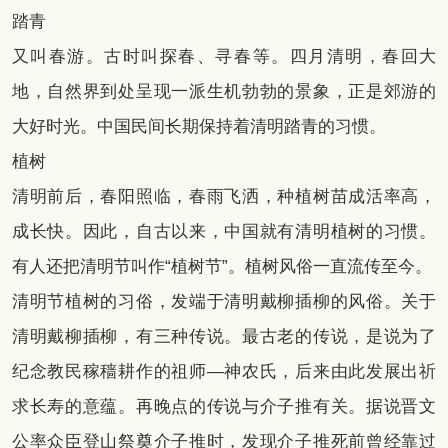
踏青
又叫春游。古时叫探春、寻春等。四月清明，春回大
地，自然界到处呈现一派生机勃勃的景象，正是郊游的
大好时光。中国民间长期保持着清明踏青的习惯。
植树
清明前后，春阳照临，春雨飞洒，种植树苗成活率高，
成长快。因此，自古以来，中国就有清明植树的习惯。
有人还把清明节叫作“植树节”。植树风俗一直流传至今。
清明节植树的习俗，发端于清明戴柳插柳的风俗。关于
清明戴柳插柳，有三种传说。最古老的传说，是说为了
纪念教民稼穑耕作的祖师—神农氏，后来由此发展出祈
求长寿的意蕴。再晚点的传说与介子推有关。据说晋文
公率众臣登山祭奠介子推时，发现介子推死前曾经靠过