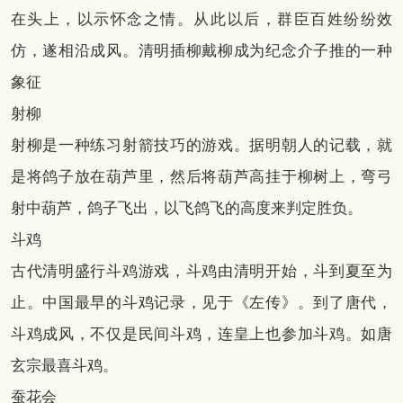
在头上，以示怀念之情。从此以后，群臣百姓纷纷效
仿，遂相沿成风。清明插柳戴柳成为纪念介子推的一种
象征
射柳
射柳是一种练习射箭技巧的游戏。据明朝人的记载，就
是将鸽子放在葫芦里，然后将葫芦高挂于柳树上，弯弓
射中葫芦，鸽子飞出，以飞鸽飞的高度来判定胜负。
斗鸡
古代清明盛行斗鸡游戏，斗鸡由清明开始，斗到夏至为
止。中国最早的斗鸡记录，见于《左传》。到了唐代，
斗鸡成风，不仅是民间斗鸡，连皇上也参加斗鸡。如唐
玄宗最喜斗鸡。
蚕花会