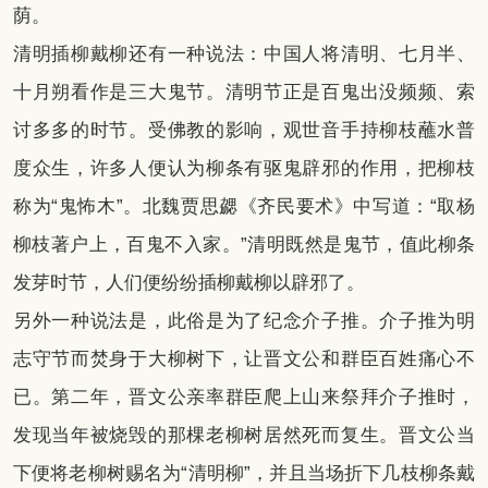
荫。
清明插柳戴柳还有一种说法：中国人将清明、七月半、
十月朔看作是三大鬼节。清明节正是百鬼出没频频、索
讨多多的时节。受佛教的影响，观世音手持柳枝蘸水普
度众生，许多人便认为柳条有驱鬼辟邪的作用，把柳枝
称为“鬼怖木”。北魏贾思勰《齐民要术》中写道：“取杨
柳枝著户上，百鬼不入家。”清明既然是鬼节，值此柳条
发芽时节，人们便纷纷插柳戴柳以辟邪了。
另外一种说法是，此俗是为了纪念介子推。介子推为明
志守节而焚身于大柳树下，让晋文公和群臣百姓痛心不
已。第二年，晋文公亲率群臣爬上山来祭拜介子推时，
发现当年被烧毁的那棵老柳树居然死而复生。晋文公当
下便将老柳树赐名为“清明柳”，并且当场折下几枝柳条戴