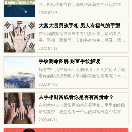
同，所以手相吉祥，那就代表着你的命运吉祥，
人生和运势都很好，也正是因此，我们大家都希
2025-07-05
望能够拥有吉祥的手相特征，那在手相学中，非
常难得的十大吉祥手相有哪些呢？快来看看吧。
大富大贵男孩手相 男人有福气的手型
在民间的算命方法当中有很多种类，诸如看八
字、手相、面相等，它们各有特色，涉及、擅长
的方面也会有所不同。那么接下来就让小编给大
2022-07-12
家介绍大富大贵男孩手相，以及男人有福气的手
型。且看本期相术大全为您解析！...
手纹测命图解 财富手纹解读
钱财在生活中有着巨大的作用，那么如何从手相
看你的财运运势呢？手相财富纹如何看呢？本期
手相图解就带你一起去了解一下……
2022-07-09
从手相财富线看你是否有富贵命？
在相术中人们最常用的就是看手相，手里的纹路
错综复杂，要怎么看一个人的财富线是否有富贵
命呢？今天小编讲的内容是关于其中的手相，和
2022-06-11
小编一起关注华易网吧！ 从手相财富线看...