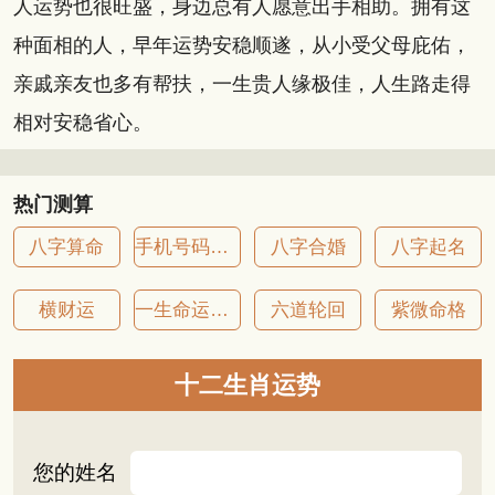
人运势也很旺盛，身边总有人愿意出手相助。拥有这
种面相的人，早年运势安稳顺遂，从小受父母庇佑，
亲戚亲友也多有帮扶，一生贵人缘极佳，人生路走得
相对安稳省心。
热门测算
八字算命
手机号码吉凶
八字合婚
八字起名
横财运
一生命运详批
六道轮回
紫微命格
十二生肖运势
您的姓名