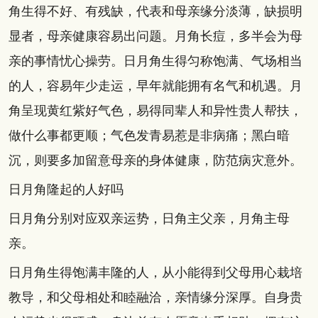
角生得不好、有残缺，代表和母亲缘分淡薄，缺损明
显者，母亲健康容易出问题。月角长痘，多半会为母
亲的事情忧心操劳。日月角生得匀称饱满、气场相当
的人，容易年少走运，早年就能拥有名气和机遇。月
角呈现黄红紫好气色，易得同辈人和异性贵人帮扶，
做什么事都更顺；气色发青易惹是非病痛；黑白暗
沉，则要多加留意母亲的身体健康，防范病灾意外。
日月角隆起的人好吗
日月角分别对应双亲运势，日角主父亲，月角主母
亲。
日月角生得饱满丰隆的人，从小能得到父母用心栽培
教导，和父母相处和睦融洽，亲情缘分深厚。自身贵