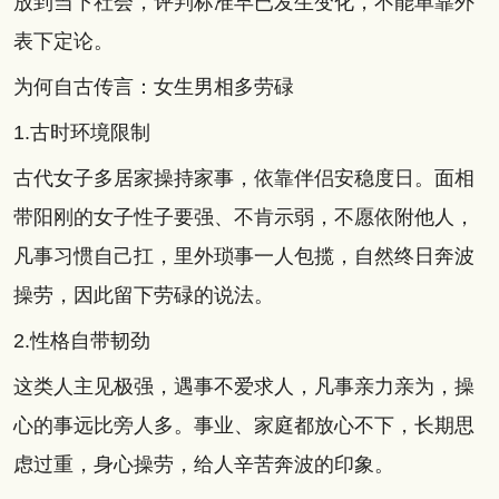
放到当下社会，评判标准早已发生变化，不能单靠外
表下定论。
为何自古传言：女生男相多劳碌
1.古时环境限制
古代女子多居家操持家事，依靠伴侣安稳度日。面相
带阳刚的女子性子要强、不肯示弱，不愿依附他人，
凡事习惯自己扛，里外琐事一人包揽，自然终日奔波
操劳，因此留下劳碌的说法。
2.性格自带韧劲
这类人主见极强，遇事不爱求人，凡事亲力亲为，操
心的事远比旁人多。事业、家庭都放心不下，长期思
虑过重，身心操劳，给人辛苦奔波的印象。