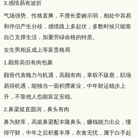
3.感情易有波折
气场强势、性格直爽，不擅长委婉示弱，相处中容易
和伴侣产生分歧，感情路上多起伏，多数时候只能靠
自己支撑生活，加重劳碌命格的特质。
女生男相反成上等富贵格局
1.颧骨高但有肉包裹
颧骨代表魄力与机遇，高颧有肉，掌权不跋扈，职场
易得机遇，能独当一面积攒家业，中年财运稳步上
升，不靠他人也能富足安稳。
2.鼻梁挺直圆润，鼻头有肉
鼻为财库，高挺鼻梁配丰隆鼻头，赚钱能力出众，懂
得守财，中年之后积蓄丰厚，衣食无忧，属于白手起