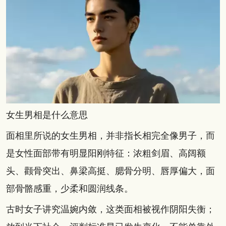
女生男相是什么意思
面相里所说的女生男相，并非指长相完全像男子，而
是女性面部带有明显阳刚特征：浓粗剑眉、高阔额
头、颧骨突出、鼻梁高挺、腮骨分明、唇厚偏大，面
部骨骼感重，少柔和圆润线条。
古时女子讲究温婉内敛，这类面相被视作阴阳失衡；