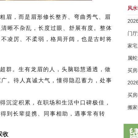
风水
粗眉，而是眉形修长整齐、弯曲秀气、眉
20
根清晰不杂乱，长度过眼、舒展有度。整体
，不凌厉、不柔弱，格局开阔，也是古时将
家宅
属蛇
超群。生有龙眉的人，头脑聪慧通透，做
买房
宽广。待人真诚大气，懂得隐忍蓄力，处事
20
得沉淀积累，在职场和生活中口碑极佳，
搬家
容易得到长辈提携、同事相助，遇事常有转
双收