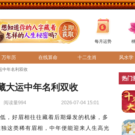
每月运势
万年历
在线算命
十二生肖
风水学
运中年名利双收
热门
藏大运中年名利双收
阅读量994
2026-07-04 15:01
低，好眉相往往藏着后期爆发的机缘，多
唯独这类稀有眉相，中年便能迎来人生高光