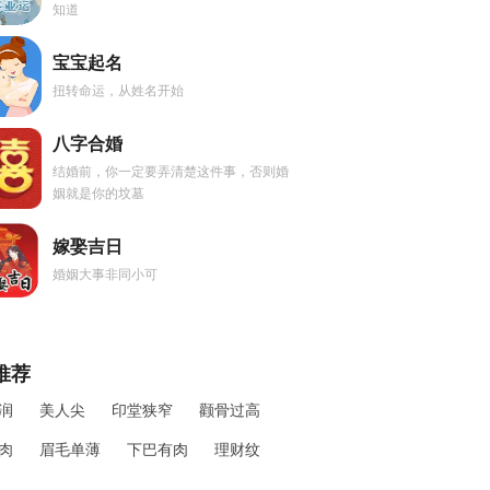
知道
宝宝起名
扭转命运，从姓名开始
八字合婚
结婚前，你一定要弄清楚这件事，否则婚
姻就是你的坟墓
嫁娶吉日
婚姻大事非同小可
推荐
润
美人尖
印堂狭窄
颧骨过高
肉
眉毛单薄
下巴有肉
理财纹