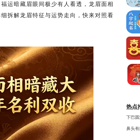
，福运暗藏眉眼间极少有人看透，龙眉面相
详细拆解龙眉特征与运势走向，快来对照看
热点
下巴圆
鼻头有