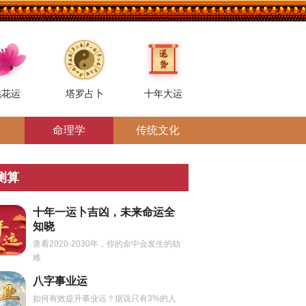
桃花运
塔罗占卜
十年大运
命理学
传统文化
测算
十年一运卜吉凶，未来命运全
知晓
查看2020-2030年，你的命中会发生的劫
难
八字事业运
如何有效提升事业运？据说只有3%的人