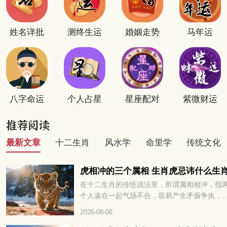
姓名详批
测终生运
婚姻走势
马年运
八字命运
个人占星
星座配对
紫微财运
最新文章
十二生肖
风水学
命里学
传统文化
虎相冲的三个属相 生肖虎忌讳什么生
在十二生肖的传统说法里，所谓属相相冲，指
个人凑在一起气场不合，容易产生矛盾争执，
多或少会对彼此的运势发展带来阻碍。很多属
2026-08-06
的朋友都很好奇，和老虎相冲的三个属相分别