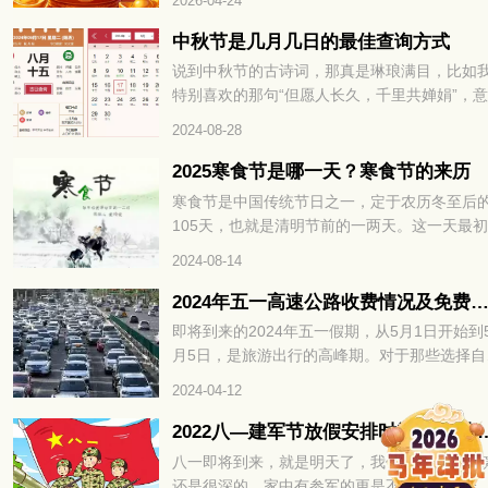
2026-04-24
积蓄，其实不是能力不足，而是没找对招财的
心关键，财运方位。掌握对的方法，不用刻意
中秋节是几月几日的最佳查询方式
力，就能让财富主动靠近，财运方位精准找，
说到中秋节的古诗词，那真是琳琅满目，比如
年招财不费力，接下来就为大家详细拆解如何
特别喜欢的那句“但愿人长久，千里共婵娟”，
速找准财运方位，解锁全年招财密码。
真是美得让人陶醉。不过，很多文章都少提到
2024-08-28
秋节的具体时间，大家通常只知道中秋节是农
八月十五。那你知道阳历中2024年中秋节是几
2025寒食节是哪一天？寒食节的来历
几日吗？
寒食节是中国传统节日之一，定于农历冬至后
105天，也就是清明节前的一两天。这一天最
禁火冷食为主要特色，后来逐渐增加了祭扫、
2024-08-14
青、秋千、蹴鞠、牵勾、斗鸡等习俗。寒食节
承了两千多年，曾被誉为中国民间最大的祭日
2024年五一高速公路收费情况及免费时
那么，2025寒食节是哪一天呢？让我们一起来
即将到来的2024年五一假期，从5月1日开始到
看吧。
月5日，是旅游出行的高峰期。对于那些选择自
游的人来说，他们可能会好奇在五一期间是否
2024-04-12
够免通行费。通常情况下，五一高速公路会有
费时间段，但每年的具体时间都不尽相同。所
2022八—建军节放假安排时间表 8
以，让我们一同前往黄历小编的指导下，了解
八一即将到来，就是明天了，我们对八一的印
下2024年五一高速公路的免费时间，以便更好
还是很深的，家中有参军的更是不会错过这个