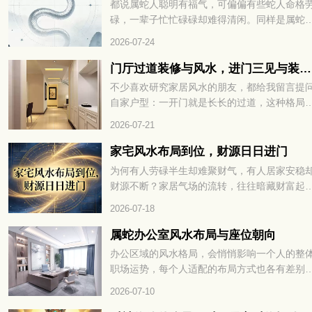
都说属蛇人聪明有福气，可偏偏有些蛇人命格
细查看！
碌，一辈子忙忙碌碌却难得清闲。同样是属蛇
出生月份不一样，人生的辛苦程度天差地别，
2026-07-24
的一生顺风顺水，有的却操不完的心、受不完
累。民间老辈常讲，生肖蛇里藏着 “苦命蛇”，
门厅过道装修与风水，进门三见与装修避坑指南
多和降生的时节息息相关，很多人到中年才恍
不少喜欢研究家居风水的朋友，都给我留言提
大悟。什么蛇是苦命蛇，出生在这几月最劳碌
自家户型：一开门就是长长的过道，这种格局
到底是哪几个月份，看完下文你就一清二楚了
风水里好不好？还有人纠结，走廊中段、或是
2026-07-21
门正对的那面墙，有没有必要挂上装饰画、装
帘来调整气场？今天就顺着大家关心的这点，
家宅风水布局到位，财源日日进门
聊入户过道的装修搭配和相关风水讲究。
为何有人劳碌半生却难聚财气，有人居家安稳
财源不断？家居气场的流转，往往暗藏财富起
的玄机。一方居所的格局布置，直接影响财气
2026-07-18
否顺畅入宅。很多人忽略了居家风水的关键细
节，错失聚财良机。找准方位理顺气场，才能
属蛇办公室风水布局与座位朝向
福运与财气常驻家门，家宅风水布局到位，财
办公区域的风水格局，会悄悄影响一个人的整
日日进门。想知道具体如何打造招财旺运的居
职场运势，每个人适配的布局方式也各有差别
格局，不妨继续往下细看。
想要事业发展平稳顺遂，办公室的方位、陈设
2026-07-10
置起到不小作用，用心调整格局，才能聚拢有