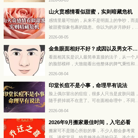
2026-08-05
稍有不慎就容易破财、添堵。8 月 28 日运势早
道，这几件事千万别做，想顺顺利利过好这天
山火贲感情看似甜蜜，实则暗藏危机
就继续往下看详细解析。
感情里最可怕的，从来不是明面上的争吵，而
被甜蜜假象包裹的隐患。你以为的岁月静好，
能只是精心修饰的表象，内里早已暗流涌动。
2026-08-05
火贲卦的感情，恰如山下之火，看似绚烂温暖
却藏着烧尽根基的风险。山火贲感情看似甜蜜
金鱼眼面相好不好？成因以及男女不同命运解读
实则暗藏危机，想看清这段关系的真相，就继
看面相其实是识人最简单直接的法子，从一个
往下看详细解析。
的脸部模样，大致能看出他整体的脾气秉性和
生运势。在传统相学里，五官的每一处特征，
2026-08-04
藏着不一样的说法。不少人好奇眼球外凸、形
金鱼眼的人是什么性子，一生命运走势又如何
印堂长痘不是小事，命理早有说法
下面咱们就好好聊聊这种眼相的相关说法。
脸上偶尔冒出的痘痘，很多人只当是皮肤问题
随手挤掉就不在意了。可在面相命理中，不同
置的痘痘，往往藏着不为人知的运势暗示。尤
2026-08-04
是眉心正中的印堂，更是被称为命宫所在，一
变化都关乎整体运程。千万不要觉得只是普通
2026年9月搬家最佳时间，入宅必看
火，印堂长痘不是小事，命理早有说法。想知
搬家可不是随心所欲的事，不少人都会参考黄
这究竟预示着什么，又该如何化解，不妨接着
历、讲究宜忌，特意挑选合适的日子。选个吉