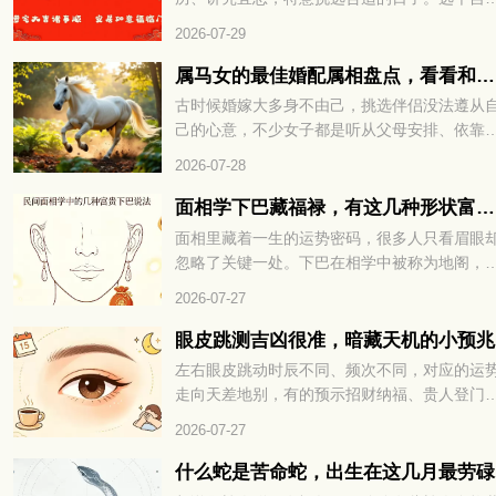
下细看。
的时日迁居，既能避开不利运势，也能为新家
2026-07-29
来福气与好运。转眼九月将至，有搬家计划的
友，可以先好好择个吉日再行动。选对日子，
属马女的最佳婚配属相盘点，看看和谁更为契合
后的生活也能过得顺顺利利。下面就来看看202
古时候婚嫁大多身不由己，挑选伴侣没法遵从
年9月有哪些适合搬家的好日子。
己的心意，不少女子都是听从父母安排、依靠
人说亲定下婚事。很多男女在婚前不曾碰面，
2026-07-28
相毫不了解，仓促结合之后，很容易出现相处
合的问题。所以古人常会借助生肖与五行的说
面相学下巴藏福禄，有这几种形状富贵不愁
法，参考两人是否适合相伴一生。不少属马女
面相里藏着一生的运势密码，很多人只看眉眼
好奇，自己和什么属相的异性最为相配，下面
忽略了关键一处。下巴在相学中被称为地阁，
们就一起来看看。
管着晚年福气与财库厚薄，小小形状里全是命
2026-07-27
玄机。不同的下巴格局，注定了截然不同的富
层次与人生走向。面相学下巴藏福禄，有这几
眼皮跳测吉凶很准，暗藏天机的小预兆
形状富贵不愁，到底哪些下巴天生带财，赶紧
左右眼皮跳动时辰不同、频次不同，对应的运
下一看便知！
走向天差地别，有的预示招财纳福、贵人登门
有的暗示波折缠身、琐事扰心。老祖宗流传的
2026-07-27
运古法，简单直观、准确率极高，能帮我们提
预判运势、规避霉运、接住好运。想知道自己
什么蛇是苦命蛇，出生在这几月最劳碌
期眼皮跳动，究竟是吉兆还是凶兆？赶紧往下