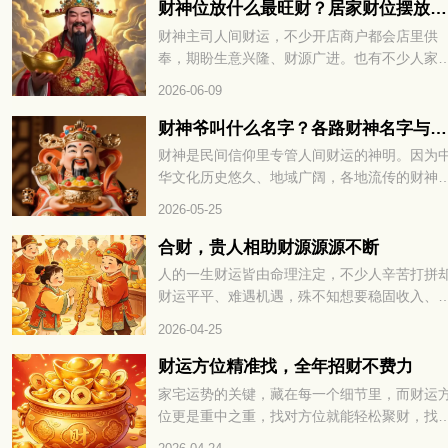
气场。那生肖属蛇的朋友，办公座位适合朝哪
财神位放什么最旺财？居家财位摆放技巧分享
方向，整体空间该怎么布置？下面一起来看看
财神主司人间财运，不少开店商户都会店里供
奉，期盼生意兴隆、财源广进。也有不少人家
摆放供奉，摆放方位也是大家格外看重的细节
2026-06-09
财神爷叫什么名字？各路财神名字与来历大全
财神是民间信仰里专管人间财运的神明。因为
华文化历史悠久、地域广阔，各地流传的财神
本各不相同，细分下来种类十分丰富。下面就
2026-05-25
大家全面盘点民间各类财神，看看每一位财神
来历与寓意。
合财，贵人相助财源源源不断
人的一生财运皆由命理注定，不少人辛苦打拼
财运平平、难遇机遇，殊不知想要稳固收入、
蓄富足，关键在于运势相融与贵人帮扶，合财
2026-04-25
贵人相助财源源源不断，下面就为大家详解其
的命理奥秘。
财运方位精准找，全年招财不费力
家宅运势的关键，藏在每一个细节里，而财运
位更是重中之重，找对方位就能轻松聚财，找
则容易漏财耗福。很多人打拼多年却始终存不