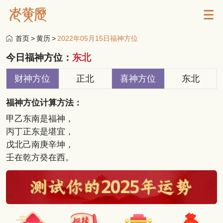
首页
>
黄历
>
2022年05月15日福神方位
今日福神方位：
东北
财神方位
正北
喜神方位
东北
福神方位计算方法：
甲乙东南是福神，
丙丁正东是堪宜，
戊北己南庚辛坤，
壬在乾方癸在西。