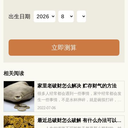
出生日期
相关阅读
家里老破财怎么解决 贮存财气的方法
很多人经常都会遇到一些事情，家中经常都会发
生一些事情，不是水杯摔碎，就是碗筷打碎，而
且是集中在一段时间之内，这类现象被人称作是
2022-07-06
破财现象，那么如果家中总是会出现破财现象，
应该怎么解决的呢？怎么解决就是最好的办法
最近总破财怎么破解 有什么办法可以化解破财
呢？