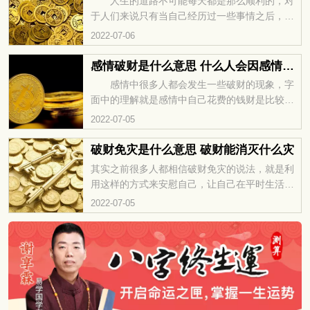
人生的道路不可能每天都是那么顺利的，对
于人们来说只有当自己经历过一些事情之后，才
会慢慢的醒悟过来，才会知道适合自己的什么是
2022-07-06
最好的，那么如果自己最近总是会遇到破财的问
题，应该怎么样化解这类型情况出现呢？
感情破财是什么意思 什么人会因感情破财
感情中很多人都会发生一些破财的现象，字
面中的理解就是感情中自己花费的钱财是比较多
的，但是在最后会被对方甩掉的，对方会和你提
2022-07-05
出分手，那么具体的感情中破财是什么意思的
呢？什么人的感情会破财呢？
破财免灾是什么意思 破财能消灭什么灾
其实之前很多人都相信破财免灾的说法，就是利
用这样的方式来安慰自己，让自己在平时生活中
有更好的心态，可能就是因为丢失了一些财物而
2022-07-05
让自己逃过一次劫难，所以很多人都相信的。一
起来了解一下破财免灾具体是什么意思吧！