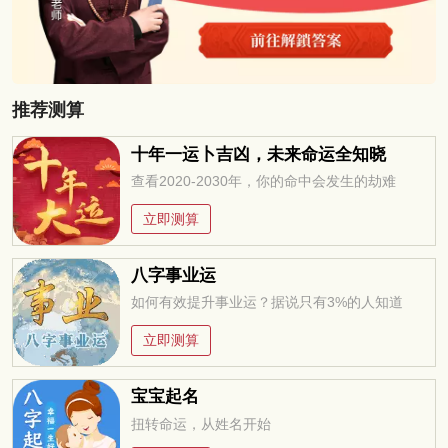
推荐测算
十年一运卜吉凶，未来命运全知晓
查看2020-2030年，你的命中会发生的劫难
立即测算
八字事业运
如何有效提升事业运？据说只有3%的人知道
立即测算
宝宝起名
扭转命运，从姓名开始