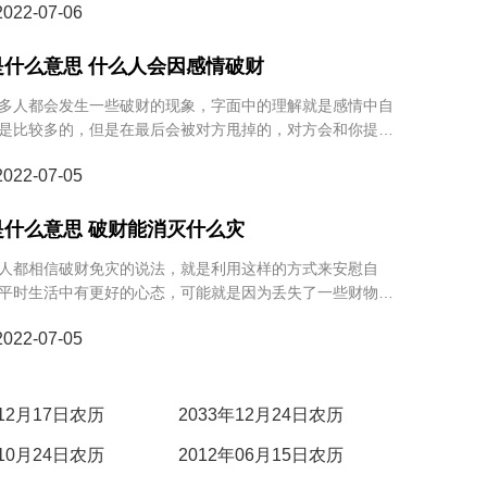
22-07-06
？
是什么意思 什么人会因感情破财
人都会发生一些破财的现象，字面中的理解就是感情中自
是比较多的，但是在最后会被对方甩掉的，对方会和你提出
体的感情中破财是什么意思的呢？什么人的感情会破财
22-07-05
是什么意思 破财能消灭什么灾
人都相信破财免灾的说法，就是利用这样的方式来安慰自
平时生活中有更好的心态，可能就是因为丢失了一些财物而
次劫难，所以很多人都相信的。一起来了解一下破财免灾具
22-07-05
吧！
年12月17日农历
2033年12月24日农历
年10月24日农历
2012年06月15日农历