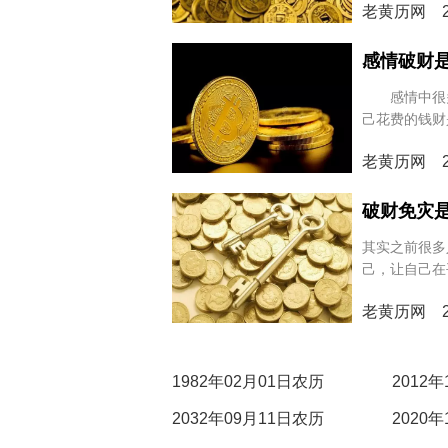
老黄历网 20
情况出现呢
感情破财
感情中很多
己花费的钱财
分手，那么具
老黄历网 20
呢？
破财免灾
其实之前很多
己，让自己在
让自己逃过一
老黄历网 20
体是什么意思
1982年02月01日农历
2012
2032年09月11日农历
2020