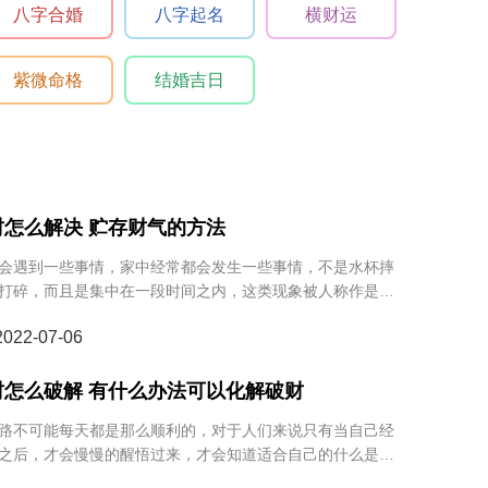
八字合婚
八字起名
横财运
紫微命格
结婚吉日
财怎么解决 贮存财气的方法
会遇到一些事情，家中经常都会发生一些事情，不是水杯摔
打碎，而且是集中在一段时间之内，这类现象被人称作是破
如果家中总是会出现破财现象，应该怎么解决的呢？怎么解
22-07-06
的办法呢？
财怎么破解 有什么办法可以化解破财
不可能每天都是那么顺利的，对于人们来说只有当自己经
之后，才会慢慢的醒悟过来，才会知道适合自己的什么是最
果自己最近总是会遇到破财的问题，应该怎么样化解这类型