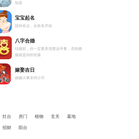
知道
宝宝起名
扭转命运，从姓名开始
八字合婚
结婚前，你一定要弄清楚这件事，否则婚
姻就是你的坟墓
嫁娶吉日
婚姻大事非同小可
灶台
房门
植物
玄关
墓地
招财
阳台