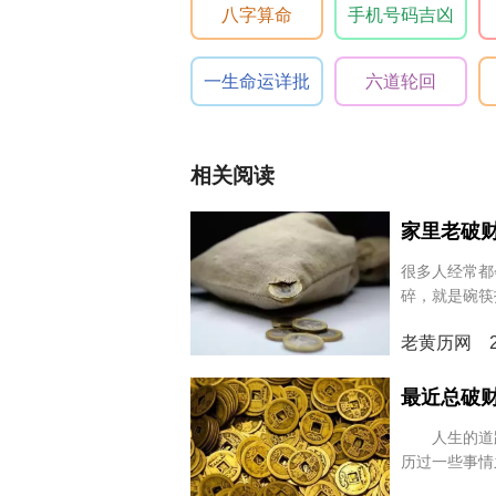
八字算命
手机号码吉凶
一生命运详批
六道轮回
相关阅读
家里老破
很多人经常都
碎，就是碗筷
财现象，那么
老黄历网 20
决就是最好
最近总破
人生的道路
历过一些事情
好的，那么如