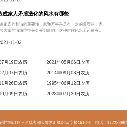
 造成家人矛盾激化的风水有哪些
家庭的和谐的重要性，家和万事兴是有一定的道理的，家
候大家的情绪往往是会受到影响，这种时候风水上还是有些
。那么今天就让我们一起来看看，家居风水，造成家人矛盾
21-11-02
有哪些呢？ 客厅出现缺角 客厅出现缺角的时候家人之
少，这种时候矛盾激化也就不是什么意外的事情了。家人之
，那么大家在这种时候自私的想法会变多。没有了信任之
的人是
年07月19日农历
2021年05月06日农历
年02月07日农历
2014年09月03日农历
年11月26日农历
1995年06月12日农历
年10月09日农历
2028年07月30日农历
梅州市梅江区三角镇客都大道东汇城D2写字楼1518号 电话：177226964