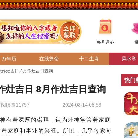
每月运势
万年历
在线算命
十二生肖
风水学
哪天作灶吉日,8月作灶吉日查询
热门
天作灶吉日 8月作灶吉日查询
阅读量11757
2024-08-14 08:53
神有着深厚的崇拜，认为灶神掌管着家庭
征着家庭和事业的兴旺。所以，几乎每家每