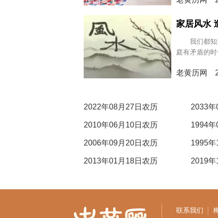
福美满，
家居风水
我们都知道
庭有矛盾的时
要注意的地方
老黄历网 20
激化的风水
间的信任会减
间没有了信任
后，挑拨离间
2022年08月27日农历
2033
2010年06月10日农历
1994
2006年09月20日农历
1995
2013年01月18日农历
2019
联系我们