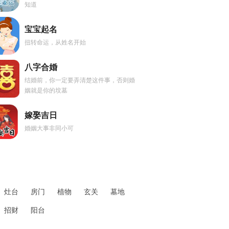
知道
宝宝起名
扭转命运，从姓名开始
八字合婚
结婚前，你一定要弄清楚这件事，否则婚
姻就是你的坟墓
嫁娶吉日
婚姻大事非同小可
灶台
房门
植物
玄关
墓地
招财
阳台