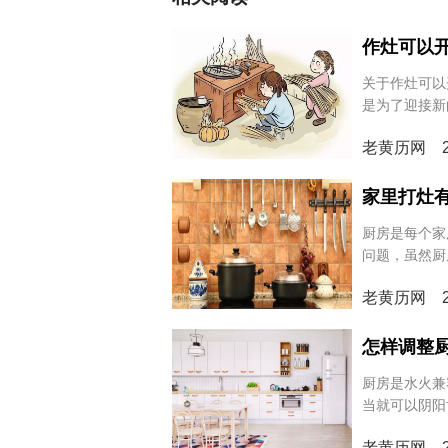
作灶可以
关于作灶可以
是为了迎接新
说，仪式结束
老黄历网 20
是总有不确定
尊重传统，又
家里打灶
厨房是每个家
问题，虽然厨
但风水问题也
老黄历网 20
荣，还对家人
键。那么，从
下吧。
怎样调整
厨房是水火兼
当就可以阴阳
个原则：灶台
老黄历网 20