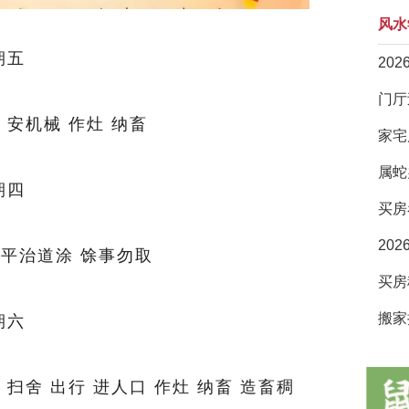
风水
期五
20
 安机械 作灶 纳畜
家宅
属蛇
期四
买房
20
 平治道涂 馀事勿取
搬家
期六
 扫舍 出行 进人口 作灶 纳畜 造畜稠