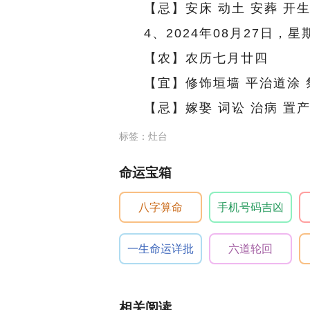
【忌】安床 动土 安葬 开
4、2024年08月27日，星
【农】农历七月廿四
【宜】修饰垣墙 平治道涂 
【忌】嫁娶 词讼 治病 置产
标签：灶台
命运宝箱
八字算命
手机号码吉凶
一生命运详批
六道轮回
相关阅读