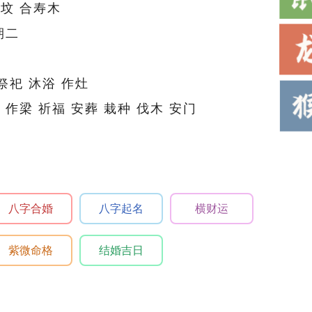
生坟 合寿木
期二
祭祀 沐浴 作灶
 作梁 祈福 安葬 栽种 伐木 安门
八字合婚
八字起名
横财运
紫微命格
结婚吉日