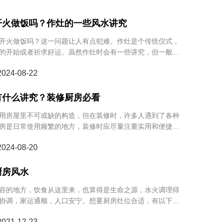
开火做饭吗？作灶的一些风水讲究
开火做饭吗？这一问题让人有点犯难。作灶是个传统仪式，
的开始或者祈求好运。虽然作灶时会有一些讲究，但一般来
后，开火做饭是没问题的。毕竟，大家还得吃饭生活嘛。但
24-08-22
因素，最好还是查看下，或参考当日的传统习俗，确保既能
不会影响日常生活。
有什么讲究？装修厨房必看
用房屋里不可或缺的构造，但在装修时，许多人遇到了各种
房是日常使用频繁的地方，装修时应尽量注重实用和便捷，
是许多人关注的重点。风水学不仅影响着家庭的运势和繁
24-08-20
的心理状态产生影响。在风水学中，厨房的灶台布局尤为关
风水角度来看，家里打灶有什么讲究呢？就让小编为您剖析
厨房风水
容的地方，饮食从这里来，也算得是生命之源，水火调理得
协调，家运通顺，人口安宁。想要厨房灶位合适，有以下几
要坐煞向吉，这样可以促进夫妻感情和睦融洽，保证婚姻幸
21-12-23