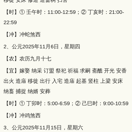
移徙 安床 修造 造畜稠 扫舍
【时】① 壬午时：11:00-12:59；② 丁亥时：21:00-
22:59
【冲】冲蛇煞西
2、公元2025年11月6日，星期四
【农】农历九月十七
【宜】嫁娶 纳采 订盟 祭祀 祈福 求嗣 斋醮 开光 安香
出火 造庙 移徙 出行 入宅 造庙 起基 竖柱 上梁 安床
纳畜 捕捉 纳婿 安葬
【时】① 丁卯时：5:00-6:59；② 己巳时：9:00-10:59
【冲】冲鸡煞西
3、公元2025年11月15日，星期六