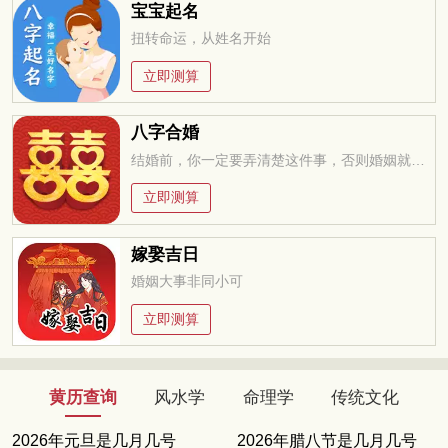
宝宝起名
扭转命运，从姓名开始
立即测算
八字合婚
结婚前，你一定要弄清楚这件事，否则婚姻就是你的坟墓
立即测算
嫁娶吉日
婚姻大事非同小可
立即测算
黄历查询
风水学
命理学
传统文化
2026年元旦是几月几号
2026年腊八节是几月几号