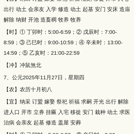
出行 动土 会亲友 入学 修造 动土 起基 安门 安床 造庙
解除 纳财 开池 造畜稠 牧养 牧养
【时】① 丁卯时：5:00-6:59；② 戊辰时：7:00-
8:59；③ 己巳时：9:00-10:59；④ 辛未时：13:00-
14:59；⑤ 乙亥时：21:00-22:59
【冲】冲鼠煞北
7、公元2025年11月27日，星期四
【农】农历十月初八
【宜】纳采 订盟 嫁娶 祭祀 祈福 求嗣 开光 出行 解除
进人口 开市 立券 挂匾 入宅 移徙 安门 栽种 动土 求医
治病 会亲友 起基 修造 盖屋 安葬