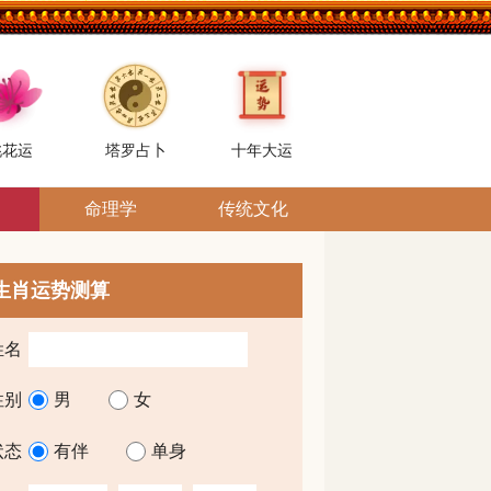
桃花运
塔罗占卜
十年大运
命理学
传统文化
生肖运势测算
姓名
性别
男
女
状态
有伴
单身