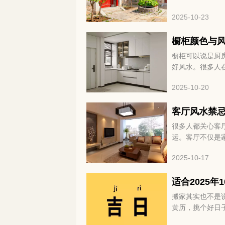
好处呢？咱们慢
2025-10-23
橱柜颜色与
橱柜可以说是厨
好风水。很多人
来就聊聊厨房橱
2025-10-20
客厅风水禁
很多人都关心客
运。客厅不仅是
好，说不定还能
2025-10-17
弄懂并不容易，
适合2025年
搬家其实也不是
黄历，挑个好日
喜气和好运。眼