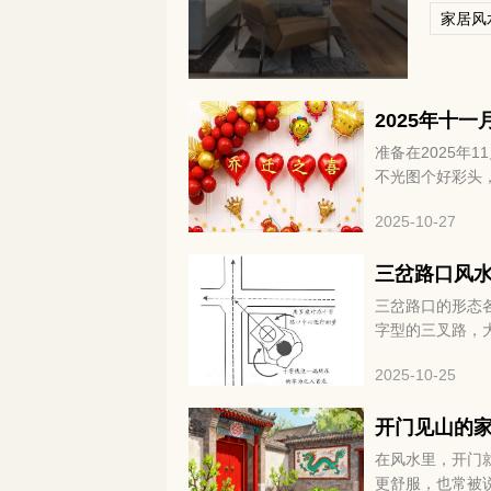
家居风
2025年十
准备在2025年
不光图个好彩头
中的一件喜事，谁
2025-10-27
子最适合搬家呢？
三岔路口风
三岔路口的形态
字型的三叉路，
小，容易让运势
2025-10-25
买房的时候最好
影响。
开门见山的
在风水里，开门
更舒服，也常被