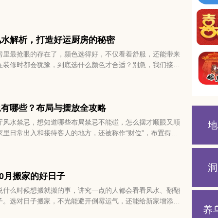
慢说开。
风水解析，打造好运厨房的秘密
房里最抢眼的存在了，颜色选得好，不仅看着舒服，还能带来
在装修时都会犹豫，到底选什么颜色才合适？别急，我们接下
柜颜色的那些风水门道，帮你挑出既顺眼又讨喜的颜色。
忌有哪些？布局与摆放全攻略
厅风水禁忌，想知道哪些布局禁忌不能碰，怎么摆才顺眼又顺
地
家里日常出入和接待客人的地方，还被称作“财位”，布置得
带动全家的财运。不过客厅风水讲究挺多，也挺玄的，要完全
先了解一些基本的小窍门，也能让家里更舒适、顺心。
洞
10月搬家的好日子
说什么时候想搬就搬的事，讲究一点的人都会看看风水、翻翻
子。选对日子搬家，不光能避开倒霉运气，还能给新家增添点
养
看10月快到了，如果你正好打算换新居，不妨先挑个吉日再动