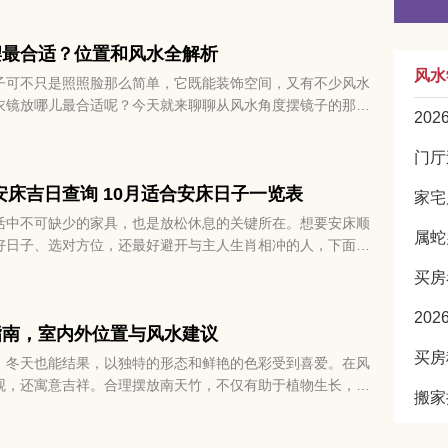
日子过起来也顺心多了。那就一起来看看适合2025年10月
！
摆最合适？位置和风水全解析
风水
子可不只是照照脸那么简单，它既能装饰空间，又有不少风水
衣镜放哪儿最合适呢？今天就来聊聊从风水角度摆镜子的那些
20
既美观又顺气。
0月安床吉日查询 10月适合安床日子一览表
家宅
活中不可缺少的家具，也是放松休息的关键所在。想要安床顺
属蛇
好日子、选对方位，还最好避开与主人生肖相冲的人，下面就
10月适合安床日子一览表。
买房
20
指南，室内外位置与风水建议
，冬天也能结果，以独特的形态和鲜艳的色彩受到喜爱。在风
观，还寓意吉祥。合理摆放南天竹，不仅有助于植物生长，还
搬家
与居住运势。下面，我们一起来看看如何布置南天竹，让它既
来好运。