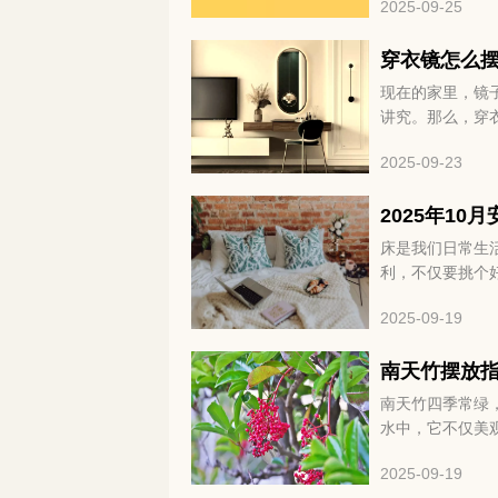
2025-09-25
身。挑对了日子，
搬家的好日子吧
穿衣镜怎么
现在的家里，镜
讲究。那么，穿
小技巧，让家里
2025-09-23
2025年1
床是我们日常生
利，不仅要挑个
来看看2025年
2025-09-19
南天竹摆放
南天竹四季常绿
水中，它不仅美
能提升空间美感
2025-09-19
美化环境，又带