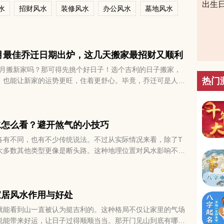
出生
水
招财风水
装修风水
办公风水
墓地风水
一月最佳乔迁日期出炉，这几天搬家最招财又顺利
11月搬新家吗？那可得先挑个好日子！选个吉利的日子搬家，
热门
，也能让新家的运势更旺，住着更舒心。毕竟，乔迁可是人生
都希望一切顺顺利利、红红火火。那2025年11月有哪些日
赶紧来看看2025年十一月最佳乔迁日期吧！
水怎么看？避开煞气的小技巧
各有不同，也有不少传统说法。不过从实际情况来看，除了T
大多数其他类型更像是断头路。这种地理位置对风水影响不
起伏。如果房子正好在三岔路口，风水上算不上太理想，所以
多留意。接下来，我们就聊聊为什么会这样，以及可能带来的
家居风水作用与好处
就能看到山一直被认为挺吉利的。这种格局不仅让家里的气场
说能带来好运，让日子过得顺顺当当。那开门见山到底有哪些