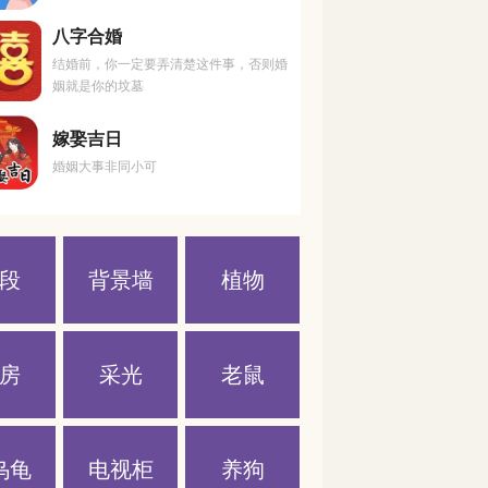
八字合婚
结婚前，你一定要弄清楚这件事，否则婚
姻就是你的坟墓
嫁娶吉日
婚姻大事非同小可
段
背景墙
植物
房
采光
老鼠
乌龟
电视柜
养狗