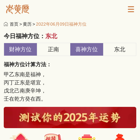
首页
>
黄历
>
2022年06月09日福神方位
今日福神方位：
东北
财神方位
正南
喜神方位
东北
福神方位计算方法：
甲乙东南是福神，
丙丁正东是堪宜，
戊北己南庚辛坤，
壬在乾方癸在西。