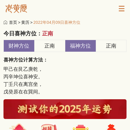
首页
>
黄历
>
2022年04月09日喜神方位
今日喜神方位：
正南
财神方位
正南
福神方位
正南
喜神方位计算方法：
甲己在艮乙庚乾，
丙辛坤位喜神安。
丁壬只在离宫坐，
戊癸原在在巽间。