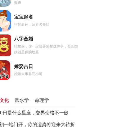
知道
宝宝起名
扭转命运，从姓名开始
八字合婚
结婚前，你一定要弄清楚这件事，否则婚
姻就是你的坟墓
嫁娶吉日
婚姻大事非同小可
文化
风水学
命理学
20日是什么星座，交界命格不一般
初一地门开，你的运势将迎来大转折