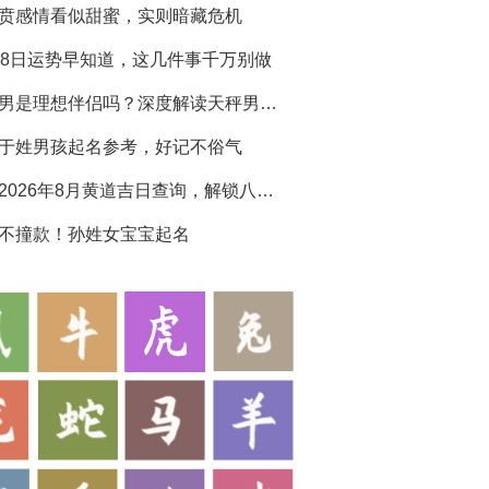
贲感情看似甜蜜，实则暗藏危机
28日运势早知道，这几件事千万别做
天秤男是理想伴侣吗？深度解读天秤男生性格特点
于姓男孩起名参考，好记不俗气
黄历2026年8月黄道吉日查询，解锁八月吉运
不撞款！孙姓女宝宝起名