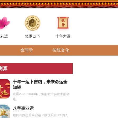
桃花运
塔罗占卜
十年大运
命理学
传统文化
测算
十年一运卜吉凶，未来命运全
知晓
查看2020-2030年，你的命中会发生的劫
难
八字事业运
如何有效提升事业运？据说只有3%的人