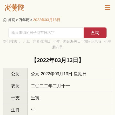
首页
>
万年历
>
2022年03月13日
热门搜索：
元旦
世界湿地日
小年
国际海关日
国际麻风节
小寒
腊八节
【2022年03月13日】
公历
公元 2022年03月13日 星期日
农历
二〇二二年二月十一
干支
壬寅
生肖
牛