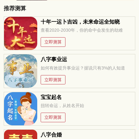
推荐测算
十年一运卜吉凶，未来命运全知晓
查看2020-2030年，你的命中会发生的劫难
立即测算
八字事业运
如何有效提升事业运？据说只有3%的人知道
立即测算
宝宝起名
扭转命运，从姓名开始
立即测算
八字合婚