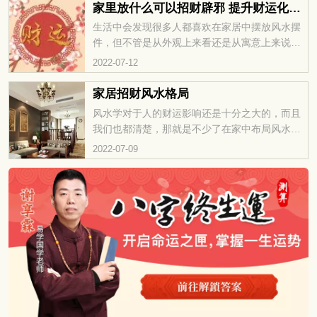
虎人在此年可激发财富能量的方位。了解财位的
家里放什么可以招财辟邪 提升财运化解小人
正确应用，将有助于引发好运和经济上的繁荣。
生活中会发现很多人都喜欢在家居中摆放风水摆
让我们一同揭开2024年属虎人的财运方位之谜，
件，但不管是从外观上来看还是从寓意上来说都
开启财富之门。
是很不错的，自然喜欢的人越来越多，其实有些
2022-07-12
风水吉祥物摆放在家中是能起到招财辟邪的作
用。一起来看一下家中摆放什么物品招财辟邪
家居招财风水格局
吧！
风水学对于人的财运影响还是十分之大的，而且
我们也都清楚，那就是不少了在家中布局风水的
时候往往都希望能够起到招财的作用，那么家居
2022-07-09
招财风水格局有哪些？家居招财风水格局，鱼缸
引财发，风水之讲有山重水贵之意，