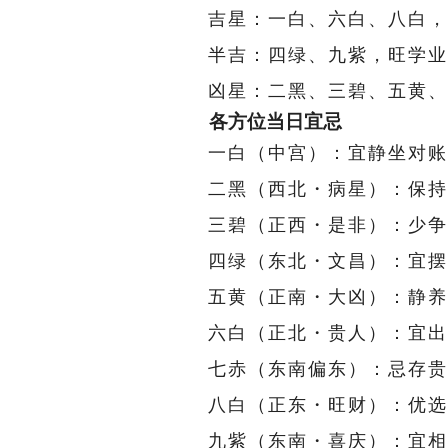
吉星：一白、六白、八白，
半吉：四绿、九紫，旺学业
凶星：二黑、三碧、五黄、
各方位当日宜忌
一白（中宫）：宜静坐对账
二黑（西北・病星）：保持
三碧（正西・是非）：少争
四绿（东北・文昌）：宜摆
五黄（正南・大凶）：静养
六白（正北・贵人）：宜出
七赤（东南偏东）：忌存贵
八白（正东・旺财）：优选
九紫（东南・喜庆）：宜相