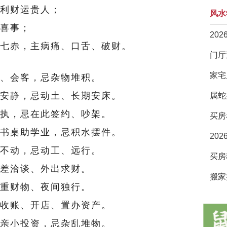
利财运贵人；
风水
喜事；
20
七赤，主病痛、口舌、破财。
家宅
、会客，忌杂物堆积。
安静，忌动土、长期安床。
属蛇
执，忌在此签约、吵架。
买房
书桌助学业，忌积水摆件。
20
不动，忌动工、远行。
差洽谈、外出求财。
搬家
重财物、夜间独行。
收账、开店、置办资产。
亲小投资，忌杂乱堆物。