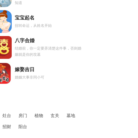
知道
宝宝起名
扭转命运，从姓名开始
八字合婚
结婚前，你一定要弄清楚这件事，否则婚
姻就是你的坟墓
嫁娶吉日
婚姻大事非同小可
灶台
房门
植物
玄关
墓地
招财
阳台