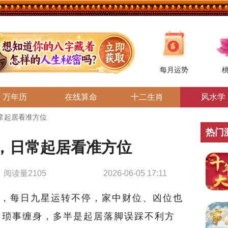
每月运势
万年历
在线算命
十二生肖
风水学
常起居看准方位
热门
，日常起居看准方位
阅读量2105
2026-06-05 17:11
，每日九星运转不停，家中财位、凶位也
、琐事缠身，多半是起居落脚误踩不利方