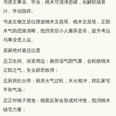
书房主事业、学业，桃木可清净思绪，化解职场算
计、学业阻碍。
书桌左侧文昌位摆放桃木文昌塔、桃木文昌笔，正阳
木气助思路清晰，抵挡背后小人搬弄是非，提升考运
与事业贵人运。
居家绝对避忌位置
忌卫生间、浴室周边：厕所湿气阴气重，会耗散桃木
正阳之气，失去辟邪效用；
忌厨房灶台旁：厨房火气过旺，木火相冲，扰乱家宅
平和气场；
忌正对镜子摆放：镜面反射会形成对冲煞，抵消桃木
镇宅力量；