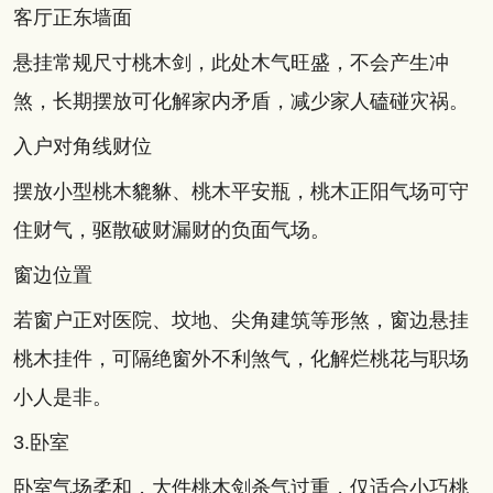
客厅正东墙面
悬挂常规尺寸桃木剑，此处木气旺盛，不会产生冲
煞，长期摆放可化解家内矛盾，减少家人磕碰灾祸。
入户对角线财位
摆放小型桃木貔貅、桃木平安瓶，桃木正阳气场可守
住财气，驱散破财漏财的负面气场。
窗边位置
若窗户正对医院、坟地、尖角建筑等形煞，窗边悬挂
桃木挂件，可隔绝窗外不利煞气，化解烂桃花与职场
小人是非。
3.卧室
卧室气场柔和，大件桃木剑杀气过重，仅适合小巧桃