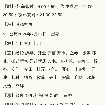
【时】① 辛卯时：5:00-6:59；② 戊戌时：19:00-
20:59；③ 己亥时：21:00-22:59
【冲】冲鸡煞西
5、公历2026年7月27日，星期一
【农】阴历六月十四
【宜】结婚 嫁娶、开业 开幕 开市、立券、搬家 移
徙、搬迁新宅 乔迁新居 入宅、安机械、会亲友、经
络、安门、安床、挂匾、拆卸、开仓、出货财、开
池、栽种、纳畜、牧养、破土、安葬、启钻、移柩、
入殓、立碑
【忌】祭拜 祭祀 祈福 探病 谢土 造桥