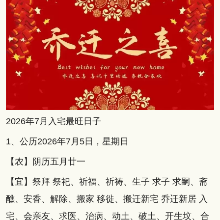
2026年7月入宅最旺日子
1、公历2026年7月5日，星期日
【农】阴历五月廿一
【宜】祭拜 祭祀、祈福、祈祷、生子 求子 求嗣、斋
醮、安香、解除、搬家 移徙、搬迁新宅 乔迁新居 入
宅、会亲友、求医、治病、动土、破土、开生坟、合