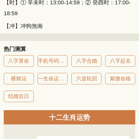
【时】① 辛未时：13:00-14:59；② 癸酉时：17:00-
18:59
【冲】冲狗煞南
热门测算
八字算命
手机号码吉凶
八字合婚
八字起名
横财运
一生命运详批
六道轮回
紫微命格
结婚吉日
十二生肖运势