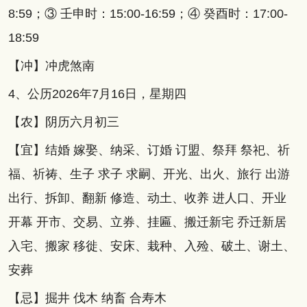
8:59；③ 壬申时：15:00-16:59；④ 癸酉时：17:00-
18:59
【冲】冲虎煞南
4、公历2026年7月16日，星期四
【农】阴历六月初三
【宜】结婚 嫁娶、纳采、订婚 订盟、祭拜 祭祀、祈
福、祈祷、生子 求子 求嗣、开光、出火、旅行 出游
出行、拆卸、翻新 修造、动土、收养 进人口、开业
开幕 开市、交易、立券、挂匾、搬迁新宅 乔迁新居
入宅、搬家 移徙、安床、栽种、入殓、破土、谢土、
安葬
【忌】掘井 伐木 纳畜 合寿木