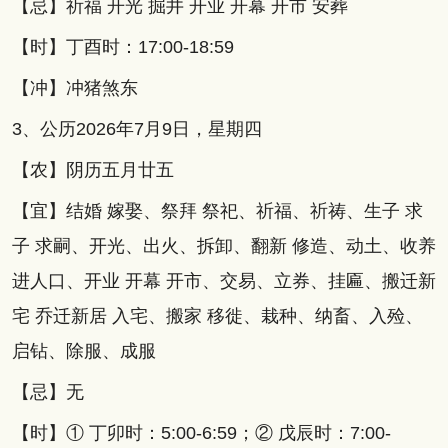
【忌】祈福 开光 掘井 开业 开幕 开市 安葬
【时】丁酉时：17:00-18:59
【冲】冲猪煞东
3、公历2026年7月9日，星期四
【农】阴历五月廿五
【宜】结婚 嫁娶、祭拜 祭祀、祈福、祈祷、生子 求
子 求嗣、开光、出火、拆卸、翻新 修造、动土、收养
进人口、开业 开幕 开市、交易、立券、挂匾、搬迁新
宅 乔迁新居 入宅、搬家 移徙、栽种、纳畜、入殓、
启钻、除服、成服
【忌】无
【时】① 丁卯时：5:00-6:59；② 戊辰时：7:00-