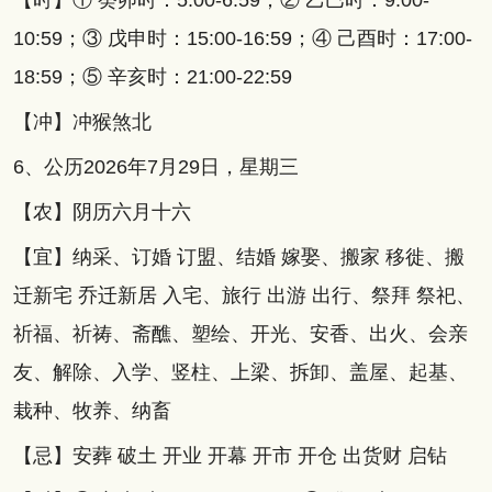
【时】① 癸卯时：5:00-6:59；② 乙巳时：9:00-
10:59；③ 戊申时：15:00-16:59；④ 己酉时：17:00-
18:59；⑤ 辛亥时：21:00-22:59
【冲】冲猴煞北
6、公历2026年7月29日，星期三
【农】阴历六月十六
【宜】纳采、订婚 订盟、结婚 嫁娶、搬家 移徙、搬
迁新宅 乔迁新居 入宅、旅行 出游 出行、祭拜 祭祀、
祈福、祈祷、斋醮、塑绘、开光、安香、出火、会亲
友、解除、入学、竖柱、上梁、拆卸、盖屋、起基、
栽种、牧养、纳畜
【忌】安葬 破土 开业 开幕 开市 开仓 出货财 启钻