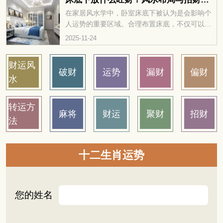
步。因为如果不经过开光，它可能会把雕刻它的
在家居风水学中，卧室床底下被认为是会影响个
匠人当作主人，灵性自然也就发挥不出来了。 至
人运势的重要区域。合理布置床底，不仅可以改
于怎么给貔貅开光，其实方式还挺多的，下面就
善运势，还能帮助吸引更多财运和好运。那么，
2025-11-24
跟你说说常见的几种貔貅开光方法。
床底下放什么旺财呢？一起来看看吧。
财运风
破财
运势
漏财
偏财
水
转运方
麻将
财运
聚财
招财
法
十二生肖运势
您的姓名