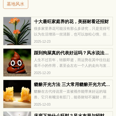
墓地风水
十大最旺家庭养的花，美丽耐看还招财
很多家里养花可能没有那么多讲究，只是觉得可
以为生活增添一丝清新，也可以放松心情。但是
在众多的花卉种类当中，有一些是特别适合在家
2025-12-23
里养殖的，今天就来为一起了解十大最旺家庭养
的花，美丽耐看还招财。
踩到狗屎真的代表好运吗？风水说法全面解析
人生不过百年，转眼即逝，而运势在其中往往起
着不小的作用，甚至会左右一个人的走向与发
展。那么，生活中不小心踩到狗屎，到底象征着
2025-12-20
什么呢？不妨放松心态，一起来看看其中的说法
吧。
貔貅开光方法 三大常用貔貅开光方式一次看懂
貔貅在古代传说里一直被视作能带来好运的瑞
兽。它只有嘴没有肛门，能吞财却不漏财，所以
常被人们当做招财、聚财的象征。除此之外，貔
2025-12-03
貅还能驱赶邪气、守护平安，可说是多面手。不
过，要让貔貅真正发挥作用，开光是很关键的一
床底下放什么旺财？风水布局与招财物品推荐