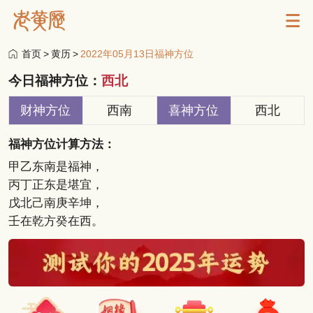
首页
>
黄历
>
2022年05月13日福神方位
今日福神方位：
西北
财神方位
西南
喜神方位
西北
福神方位计算方法：
甲乙东南是福神，
丙丁正东是堪宜，
戊北己南庚辛坤，
壬在乾方癸在西。