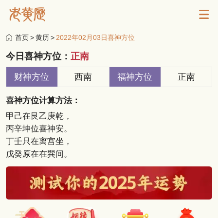
首页
>
黄历
>
2022年02月03日喜神方位
今日喜神方位：
正南
财神方位
西南
福神方位
正南
喜神方位计算方法：
甲己在艮乙庚乾，
丙辛坤位喜神安。
丁壬只在离宫坐，
戊癸原在在巽间。