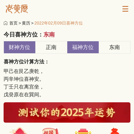
首页
>
黄历
>
2022年02月09日喜神方位
今日喜神方位：
东南
财神方位
正南
福神方位
东南
喜神方位计算方法：
甲己在艮乙庚乾，
丙辛坤位喜神安。
丁壬只在离宫坐，
戊癸原在在巽间。