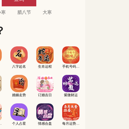
小寒
腊八节
大寒
？
八字起名
生肖运程
手机号码测吉凶
婚姻走势
订婚吉日
紫微财运
名配对
个人占星
情感合盘
每月运势报告