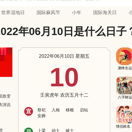
世界湿地日
国际麻风节
小年
国际海关日
2022年06月10日是什么日子
2022年06月10日 星期五
10
测终生运
壬寅虎年 农历五月十二
斯政变
八字财运
表演说
祭祀
入殓
移柩
启钻
宜
安葬
情侣姓
世
上梁
动土
破土