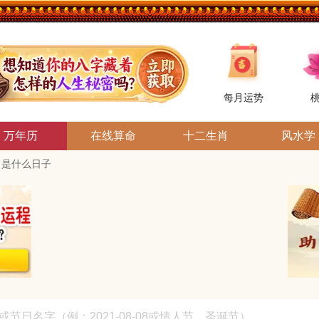
每月运势
万年历
在线算命
十二生肖
风水学
0日是什么日子