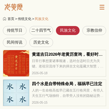
首页
>
传统文化
>
民族文化
传统节日
二十四节气
民族文化
宗教信仰
民间传说
历史文化
黄道吉日2026年老黄历查询，看好时日万事皆如意
日常行事想要诸事顺遂，选对合适时日尤为关
键。老祖宗流传下来的择吉文化蕴藏大智慧，选
对日子能少走许多弯路。不少人办事总遇波折，
2026-05-18
实则是没摸清时日吉凶门道。黄道吉日 2026 年
老黄历查询，看好时日万事皆如意，快来一起查
四个水是自带特殊命局，福祸早已注定
看全年实用择吉干货。
人的一生命格高低早已藏在五行格局里，有些人
天生五行气场独特，自带旁人没有的隐秘运势走
向，水气偏重的人更是命格暗藏玄机，四个水是
2026-05-15
自带特殊命局，福祸早已注定，想知晓自身吉凶