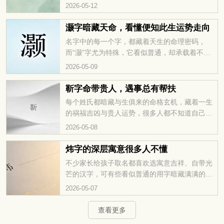
天地灵气，更藏着命理玄机，不是人人都能遇
2026-05-12
见，遇见便是缘分。它能驱散命中阴霾，能凝聚
周身吉气，悄悄改变你的运势轨迹，懿字入命自
灏字暗藏天命，看懂便知此生运势走向
带福泽加持，往后命理皆无阻滞，想知道这个字
名字中的每一个字，都藏着天生的命理密码，
如何具体影响你的命格，不妨往下细看。
而“灏”字尤为特殊，它看似普通，却承载着不为
人知的天命玄机。很多人名字带“灏”，却从未读
2026-05-09
懂过它背后的运势暗示，殊不知这一个字，早已
注定了此生的起落沉浮。“灏字暗藏天命，看懂便
靳字命带贵人，遇事总有帮扶
知此生运势走向”，这并非夸大其词，而是老祖宗
每个姓氏都暗藏与生俱来的命格玄机，藏着一生
流传下来的命理智慧。想知道“灏”字究竟藏着你
的祸福吉凶与贵人运势，很多人都不知道自己的
怎样的天命，解锁专属你的运势密码，就继续往
姓氏自带先天福缘，总能在危难时刻得人相助，
2026-05-08
下看。
靳字命带贵人，遇事总有帮扶，想了解靳姓一生
完整命理运势和未来走向吗？赶紧往下看详细解
炜字的深层寓意很多人不懂
析。
不少家长给孩子取名都喜欢选寓意吉祥、自带光
芒的汉字，可有些看似普通的用字暗藏满满的命
格福气，多数人只看懂表面意思，却完全忽略了
2026-05-07
内里隐藏的玄机，炜字的深层寓意很多人不懂，
想知道这个字真正的取名吉兆和命理讲究，就接
查看更多
着往下看。