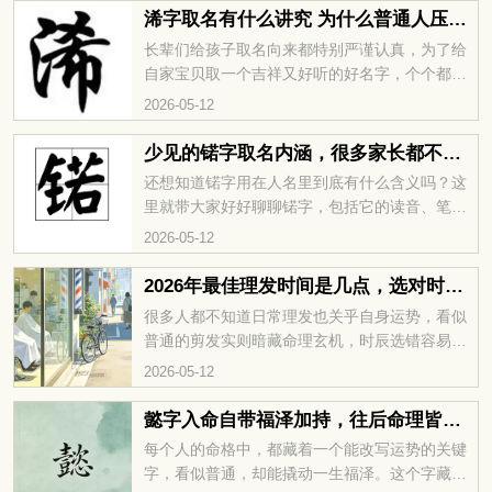
祸福与人生走势就接着往下看。
浠字取名有什么讲究 为什么普通人压不住
长辈们给孩子取名向来都特别严谨认真，为了给
自家宝贝取一个吉祥又好听的好名字，个个都费
尽心思细细琢磨，不少人都说浠字一般人用不
2026-05-12
起，那究竟是什么原因，浠字又适合和哪些字搭
配起名才好听耐看呢。
少见的锘字取名内涵，很多家长都不清楚
还想知道锘字用在人名里到底有什么含义吗？这
里就带大家好好聊聊锘字，包括它的读音、笔
画、五行属性，还有放进名字里的寓意和深层内
2026-05-12
涵都一一讲清楚。另外还整理了不少和锘字适配
度很高、好听又有格调的组合名字，附上专业的
2026年最佳理发时间是几点，选对时辰剪去晦气
姓名学解析，看完就能彻底弄懂锘字取名的讲
很多人都不知道日常理发也关乎自身运势，看似
究，轻松给自己或是家人起一个寓意美好、气质
普通的剪发实则暗藏命理玄机，时辰选错容易招
出众的好名字。
惹晦气、损耗福气气场，选对却能改运纳福、整
2026-05-12
年顺风顺水，2026 年最佳理发时间是几点，选对
时辰剪去晦气，想知道全年理发吉利时辰一定要
懿字入命自带福泽加持，往后命理皆无阻滞
认真看完下文。
每个人的命格中，都藏着一个能改写运势的关键
字，看似普通，却能撬动一生福泽。这个字藏着