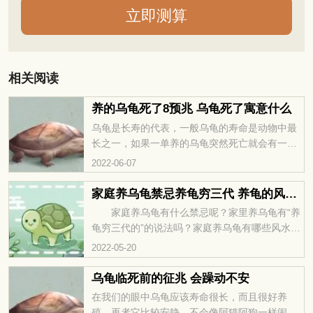
相关阅读
养的乌龟死了8预兆 乌龟死了寓意什么
乌龟是长寿的代表，一般乌龟的寿命是动物中最
长之一，如果一单养的乌龟突然死亡就会有一定
的预兆，下面我们就跟随这篇养乌龟死了8大预兆
2022-06-07
的文章来了解乌龟与家运之间的关系，以及为什
么会有这样的预兆呢？希望对大家有所启迪。
家庭养乌龟禁忌养龟穷三代 养龟的风水讲究
家庭养乌龟有什么禁忌呢？家里养乌龟有“养
龟穷三代的”的说法吗？家庭养乌龟有哪些风水讲
究呢？这些风水讲究具备哪些独特性呢？在下面
2022-05-20
文章里，我们可以一一找到相应的答案，已经这
些说法和讲究的来源以及出处，希望大家能喜
乌龟临死前的征兆 会躁动不安
欢。
在我们的眼中乌龟应该寿命很长，而且很好养
殖，再者它比较安静，不会像阿猫阿狗一样闹