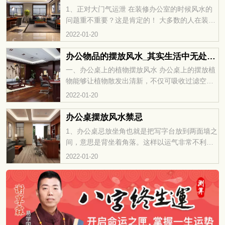
装修的预算。这样才可以跟设计师更好的沟通，
1、正对大门气运泄 在装修办公室的时候风水的
节约工期和成本。
问题重不重要？这是肯定的！ 大多数的人在装修
办公室的时候其实都会关注一下风水的问题，比
2022-01-20
如说哪个位置可以安置办公桌椅，哪个位置是不
能被阻挡，都是需要多加关注的。 这里我们就来
办公物品的摆放风水_其实生活中无处不在讲究风水
说说办公室桌椅风水的相关问题。 所谓的办公室
一、办公桌上的植物摆放风水 办公桌上的摆放植
桌椅风水，其实就是指在摆放办公室桌椅的时候
物能够让植物散发出清新，不仅可吸收过滤空气
一定要注意朝向、方位的问题，比如说办公室
中有害物质，降低粉尘，清除噪音，涵蓄水分，
2022-01-20
并且可以阻挡化解外煞，能够保持头脑更加清醒
的工作，工作效率都会大大的提升起来呢！因此
办公桌摆放风水禁忌
绿化植物对办公空间和办公人员都是十分有益。
1、办公桌忌放坐角也就是把写字台放到两面墙之
二、转运不可乱” 很多朋友喜欢在办公桌上摆放貔
间，意思是背坐着角落。这样以运气非常不利，
貅、金蟾、转运珠、泰山石、玉白菜等招财转运
如果条件允许尽可能正坐，办公桌虽小，影响却
2022-01-20
用品，其实
大。 2、办公桌忌座位后有窗。在风水学上来
说，窗口也是各种气息的进出之地，直接将脑袋
置于窗口迎接煞气，当然是大凶了。 3、办公桌
忌摆于走道上，或是近窗处。如果将办公桌摆设
于行人道或是窗口之下，就等于将办公桌置于煞
气之下，而且还容易因为时常