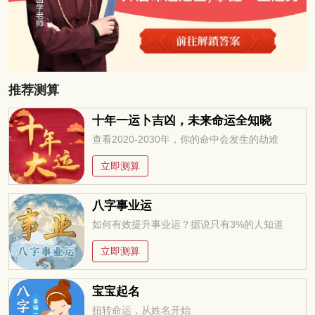
推荐测算
十年一运卜吉凶，未来命运全知晓
查看2020-2030年，你的命中会发生的劫难
立即测算
八字事业运
如何有效提升事业运？据说只有3%的人知道
立即测算
宝宝起名
扭转命运，从姓名开始