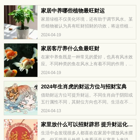
家居中养哪些植物最旺财运
家居绿植不仅美化环境，还有助于调节风水。某
些植物被认为具有旺财招财的功效，将这些植物
摆放在家中，不仅增添了生机和活力，还有助于
2024-04-19
提升家庭的财运。那么，在家居中选择哪些植物
可以为家庭带来旺财招财的作用的呢？下面我们
家居客厅养什么鱼最旺财
就一起来看看吧！
在家中养鱼既是一种常见的爱好，也具有风水效
应。不同种类的鱼在风水上有着不同的作用，如
果想要提升财运，就应该选择适合的鱼类。那想
2024-04-19
要起到旺财作用的话得养什么鱼好呢?接下来，我
们就来看看家居客厅养什么鱼最旺财吧！
2024年生肖虎的财运方位与招财宝典
借助财运方位可提升财运。不同生肖由于阴阳或
五行属性不同，其财位方向也不同。生活在不利
的方位可能影响经济情况。那么属虎人在2024年
2024-04-13
的财运方位将是哪里呢？通过深入研究，揭示属
虎人在此年可激发财富能量的方位。了解财位的
家里放什么可以招财辟邪 提升财运化解小人
正确应用，将有助于引发好运和经济上的繁荣。
生活中会发现很多人都喜欢在家居中摆放风水摆
让我们一同揭开2024年属虎人的财运方位之谜，
件，但不管是从外观上来看还是从寓意上来说都