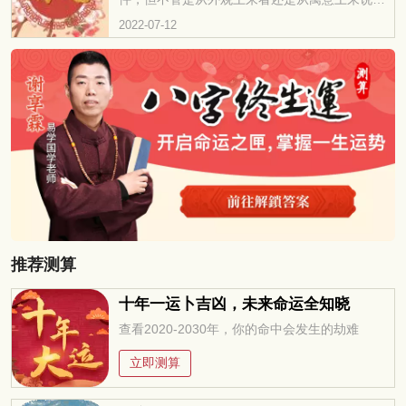
开启财富之门。
是很不错的，自然喜欢的人越来越多，其实有些
2022-07-12
风水吉祥物摆放在家中是能起到招财辟邪的作
用。一起来看一下家中摆放什么物品招财辟邪
吧！
推荐测算
十年一运卜吉凶，未来命运全知晓
查看2020-2030年，你的命中会发生的劫难
立即测算