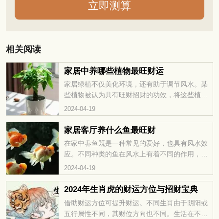
相关阅读
家居中养哪些植物最旺财运
家居绿植不仅美化环境，还有助于调节风水。某
些植物被认为具有旺财招财的功效，将这些植物
摆放在家中，不仅增添了生机和活力，还有助于
2024-04-19
提升家庭的财运。那么，在家居中选择哪些植物
可以为家庭带来旺财招财的作用的呢？下面我们
家居客厅养什么鱼最旺财
就一起来看看吧！
在家中养鱼既是一种常见的爱好，也具有风水效
应。不同种类的鱼在风水上有着不同的作用，如
果想要提升财运，就应该选择适合的鱼类。那想
2024-04-19
要起到旺财作用的话得养什么鱼好呢?接下来，我
们就来看看家居客厅养什么鱼最旺财吧！
2024年生肖虎的财运方位与招财宝典
借助财运方位可提升财运。不同生肖由于阴阳或
五行属性不同，其财位方向也不同。生活在不利