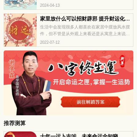
的方位可能影响经济情况。那么属虎人在2024年
2024-04-13
的财运方位将是哪里呢？通过深入研究，揭示属
虎人在此年可激发财富能量的方位。了解财位的
家里放什么可以招财辟邪 提升财运化解小人
正确应用，将有助于引发好运和经济上的繁荣。
生活中会发现很多人都喜欢在家居中摆放风水摆
让我们一同揭开2024年属虎人的财运方位之谜，
件，但不管是从外观上来看还是从寓意上来说都
开启财富之门。
是很不错的，自然喜欢的人越来越多，其实有些
2022-07-12
风水吉祥物摆放在家中是能起到招财辟邪的作
用。一起来看一下家中摆放什么物品招财辟邪
吧！
推荐测算
十年一运卜吉凶，未来命运全知晓