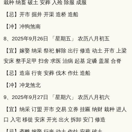
栽种 纳畜 破土 安葬 入殓 除服 成服
【忌】开市 掘井 开渠 造桥 造船
【冲】冲狗煞南
8、2025年9月26日 「星期五」 农历八月初五
【宜】嫁娶 纳采 祭祀 解除 出行 修造 动土 开市 上梁
安床 整手足甲 扫舍 求医 治病 起基 定磉 盖屋 合脊
【忌】造庙 行丧 安葬 伐木 作灶 造船
【冲】冲龙煞北
9、2025年9月27日 「星期六」 农历八月初六
【宜】纳采 订盟 开市 交易 立券 挂匾 纳财 栽种 进人
口 入宅 移徙 安床 开光 出火 拆卸 安门 修造
【忌】斋醮 嫁娶 行丧 动土 作灶 安葬 破土