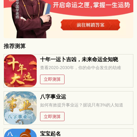
推荐测算
十年一运卜吉凶，未来命运全知晓
查看2020-2030年，你的命中会发生的劫难
立即测算
八字事业运
如何有效提升事业运？据说只有3%的人知道
立即测算
宝宝起名