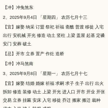
【冲】冲兔煞东
2、2025年9月4日 「星期四」 农历七月十三
【宜】嫁娶 纳采 订盟 祭祀 祈福 斋醮 普渡 移徙 入宅
出行 安机械 开光 修造 动土 竖柱 上梁 盖屋 起基 定磉
安门 安葬 破土
【忌】开市 立券 置产 作灶 造桥
【冲】冲马煞南
3、2025年9月8日 「星期一」 农历七月十七
【宜】嫁娶 结婚 婚嫁 祈福 求嗣 求子 生子 出行 出火
拆卸 修造 装修 动土 上梁 开光 进人口 开市 开业 开张
交易 立券 挂匾 安床 入宅 移徙 乔迁 搬家 搬迁 栽种