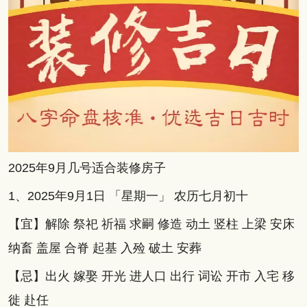
2025年9月几号适合装修房子
1、2025年9月1日 「星期一」 农历七月初十
【宜】解除 祭祀 祈福 求嗣 修造 动土 竖柱 上梁 安床
纳畜 盖屋 合脊 起基 入殓 破土 安葬
【忌】出火 嫁娶 开光 进人口 出行 词讼 开市 入宅 移
徙 赴任