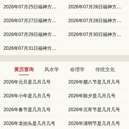
2026年07月25日福神方位西南
2026年07月26日福神方位西北
2026年07月27日福神方位东南
2026年07月28日福神方位东北
2026年07月29日福神方位正北
2026年07月30日福神方位西南
2026年07月31日福神方位西北
黄历查询
风水学
命理学
传统文化
2026年元旦是几月几号
2026年腊八节是几月几号
2026年小年是几月几号
2026年除夕是几月几号
2026年春节是几月几号
2026年元宵节是几月几号
2026年龙抬头是几月几号
2026年清明节是几月几号