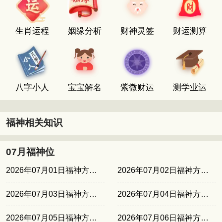
生肖运程
姻缘分析
财神灵签
财运测算
八字小人
宝宝解名
紫微财运
测学业运
福神相关知识
07月福神位
2026年07月01日福神方位西北
2026年07月02日福神方位东南
2026年07月03日福神方位东北
2026年07月04日福神方位正北
2026年07月05日福神方位西南
2026年07月06日福神方位西北