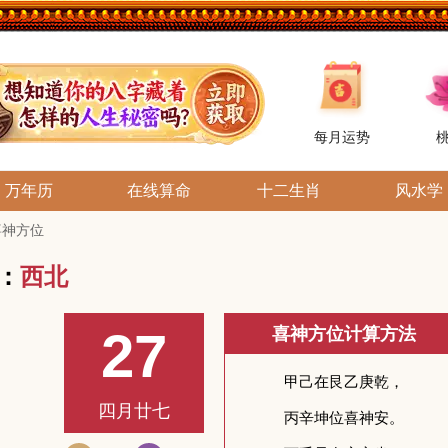
每月运势
万年历
在线算命
十二生肖
风水学
日喜神方位
位：
西北
27
喜神方位计算方法
四月廿七