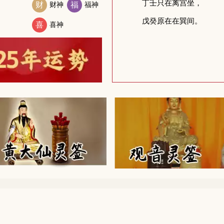
财
财神
福
福神
喜
喜神