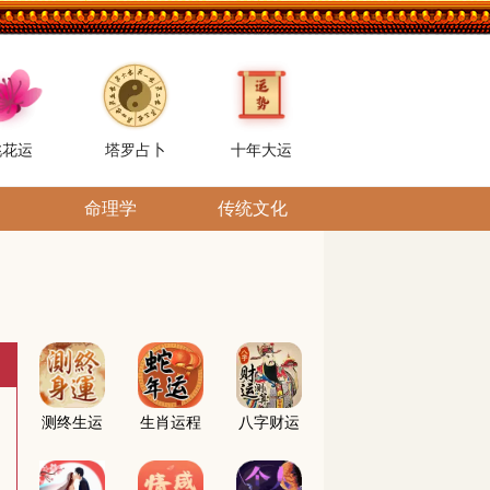
桃花运
塔罗占卜
十年大运
命理学
传统文化
测终生运
生肖运程
八字财运