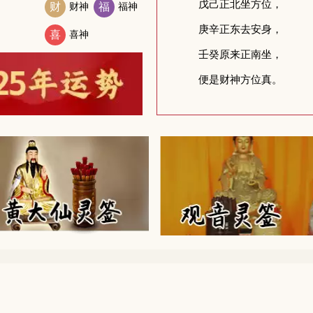
财
财神
福
福神
喜
喜神