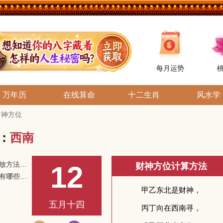
每月运势
万年历
在线算命
十二生肖
风水学
日财神方位
位：
西南
黄财神正确摆放方法和供奉方法
12
财神方位计算方法
供奉财神禁忌有哪些？财神摆放不当会影响运势
五月十四