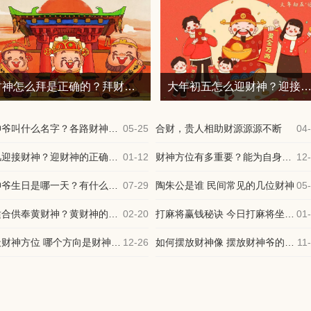
财神怎么拜是正确的？拜财神爷的正确姿势 ?
大年初五怎么迎财神？迎接财神的最佳时刻
财神爷叫什么名字？各路财神名字与来历大全
05-25
合财，贵人相助财源源源不断
04
初几迎接财神？迎财神的正确步骤与必知注意事项
01-12
财神方位有多重要？能为自身增添招财运
12
财神爷生日是哪一天？有什么习俗讲究吗
07-29
陶朱公是谁 民间常见的几位财神
05
谁适合供奉黄财神？黄财神的供奉方式
02-20
打麻将赢钱秘诀 今日打麻将坐哪个方位最旺
01
今天财神方位 哪个方向是财神方位
12-26
如何摆放财神像 摆放财神爷的最佳位置
11