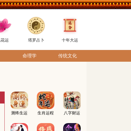
桃花运
塔罗占卜
十年大运
命理学
传统文化
测终生运
生肖运程
八字财运