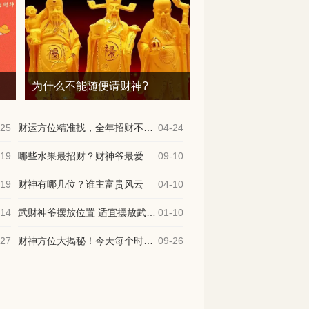
?
为什么不能随便请财神?
-25
财运方位精准找，全年招财不费力
04-24
-19
哪些水果最招财？财神爷最爱的3个水果
09-10
-19
财神有哪几位？谁主富贵风云
04-10
-14
武财神爷摆放位置 适宜摆放武财神的人群
01-10
-27
财神方位大揭秘！今天每个时辰的财神方位
09-26