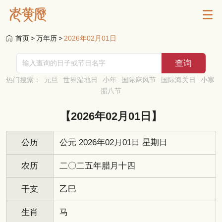
首页
>
万年历
>
2026年02月01日
热门搜索：
元旦
世界湿地日
小年
国际麻风节
国际海关日
小寒
腊八节
【2026年02月01日】
公历
公元 2026年02月01日 星期日
农历
二〇二五年腊月十四
干支
乙巳
生肖
马