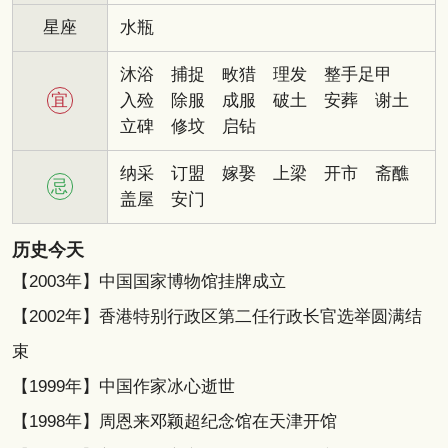
星座
水瓶
沐浴
捕捉
畋猎
理发
整手足甲
宜
入殓
除服
成服
破土
安葬
谢土
立碑
修坟
启钻
纳采
订盟
嫁娶
上梁
开市
斋醮
忌
盖屋
安门
历史今天
【2003年】中国国家博物馆挂牌成立
【2002年】香港特别行政区第二任行政长官选举圆满结
束
【1999年】中国作家冰心逝世
【1998年】周恩来邓颖超纪念馆在天津开馆