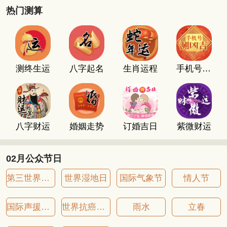
热门测算
测终生运
八字起名
生肖运程
手机号码测吉凶
八字财运
婚姻走势
订婚吉日
紫微财运
02月公众节日
第三世界青年日
世界湿地日
国际气象节
情人节
国际声援南非日
世界抗癌症日
雨水
立春