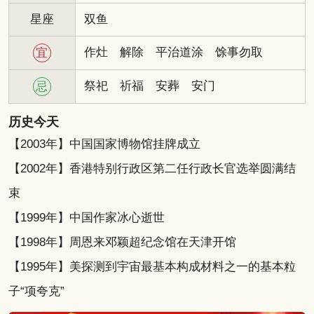
星座
双鱼
作灶
解除
平治道涂
馀事勿取
宜
祭祀
祈福
安葬
安门
忌
历史今天
【2003年】中国国家博物馆挂牌成立
【2002年】香港特别行政区第二任行政长官选举圆满结
束
【1999年】中国作家冰心逝世
【1998年】周恩来邓颖超纪念馆在天津开馆
【1995年】美探测到宇宙最基本构成材料之一的基本粒
子“项夸克”