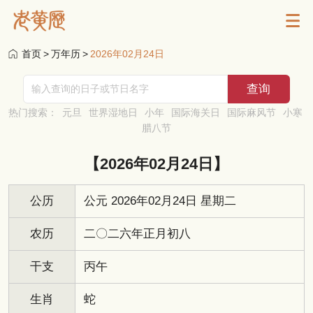
首页
>
万年历
>
2026年02月24日
热门搜索：
元旦
世界湿地日
小年
国际海关日
国际麻风节
小寒
腊八节
【2026年02月24日】
公历
公元 2026年02月24日 星期二
农历
二〇二六年正月初八
干支
丙午
生肖
蛇