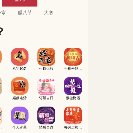
小寒
腊八节
大寒
？
八字起名
生肖运程
手机号码测吉凶
婚姻走势
订婚吉日
紫微财运
名配对
个人占星
情感合盘
每月运势报告