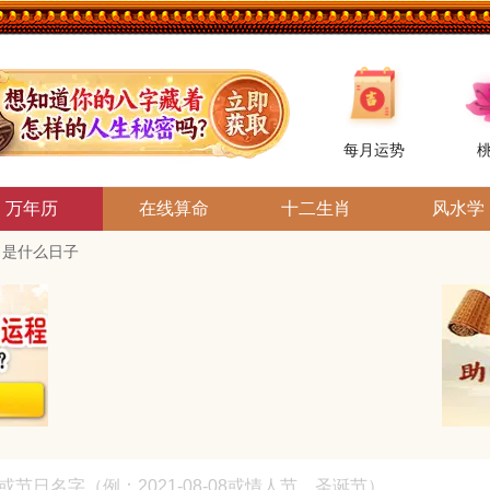
每月运势
万年历
在线算命
十二生肖
风水学
1日是什么日子