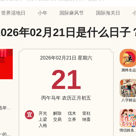
世界湿地日
小年
国际麻风节
国际海关日
2026年02月21日是什么日子
2026年02月21日 星期六
21
测终生运
丙午马年 农历正月初五
八字财运
【2002年】香港特别行政区第二任行政长官选举圆满结束
开光
解除
伐木
竖柱
宜
上梁
交易
立券
纳畜
入殓
情侣姓
【1995年】美探测到宇宙最基本构成材料之一的基本粒子“项夸克”