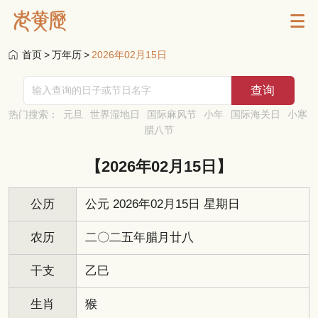
首页
>
万年历
>
2026年02月15日
热门搜索：
元旦
世界湿地日
国际麻风节
小年
国际海关日
小寒
腊八节
【2026年02月15日】
公历
公元 2026年02月15日 星期日
农历
二〇二五年腊月廿八
干支
乙巳
生肖
猴