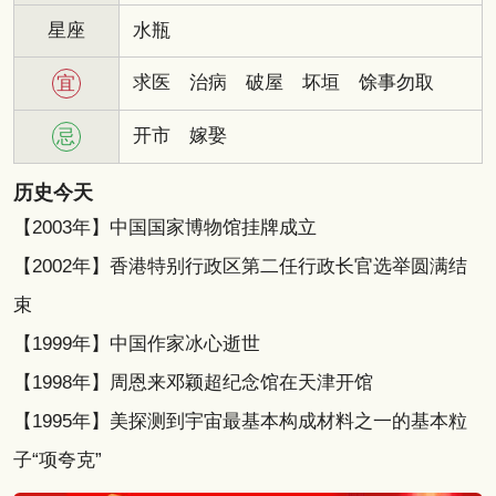
星座
水瓶
求医
治病
破屋
坏垣
馀事勿取
宜
开市
嫁娶
忌
历史今天
【2003年】中国国家博物馆挂牌成立
【2002年】香港特别行政区第二任行政长官选举圆满结
束
【1999年】中国作家冰心逝世
【1998年】周恩来邓颖超纪念馆在天津开馆
【1995年】美探测到宇宙最基本构成材料之一的基本粒
子“项夸克”