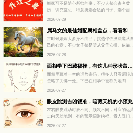
火，印堂长痘不是小事，命理早有说法。想知
搬家可不是随心所欲的事，不少人都会参考黄
这究竟预示着什么，又该如何化解，不妨接着
历、讲究宜忌，特意挑选合适的日子。选个吉
下细看。
的时日迁居，既能避开不利运势，也能为新家
2026-07-29
来福气与好运。转眼九月将至，有搬家计划的
友，可以先好好择个吉日再行动。选对日子，
属马女的最佳婚配属相盘点，看看和谁更为契合
后的生活也能过得顺顺利利。下面就来看看202
古时候婚嫁大多身不由己，挑选伴侣没法遵从
年9月有哪些适合搬家的好日子。
己的心意，不少女子都是听从父母安排、依靠
人说亲定下婚事。很多男女在婚前不曾碰面，
2026-07-28
相毫不了解，仓促结合之后，很容易出现相处
合的问题。所以古人常会借助生肖与五行的说
面相学下巴藏福禄，有这几种形状富贵不愁
法，参考两人是否适合相伴一生。不少属马女
面相里藏着一生的运势密码，很多人只看眉眼
好奇，自己和什么属相的异性最为相配，下面
忽略了关键一处。下巴在相学中被称为地阁，
们就一起来看看。
管着晚年福气与财库厚薄，小小形状里全是命
2026-07-27
玄机。不同的下巴格局，注定了截然不同的富
层次与人生走向。面相学下巴藏福禄，有这几
眼皮跳测吉凶很准，暗藏天机的小预兆
形状富贵不愁，到底哪些下巴天生带财，赶紧
左右眼皮跳动时辰不同、频次不同，对应的运
下一看便知！
走向天差地别，有的预示招财纳福、贵人登门
有的暗示波折缠身、琐事扰心。老祖宗流传的
2026-07-27
运古法，简单直观、准确率极高，能帮我们提