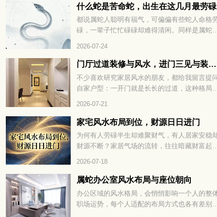
预判运势、规避霉运、接住好运。想知道自己
什么蛇是苦命蛇，出生在这几月最劳碌
期眼皮跳动，究竟是吉兆还是凶兆？赶紧往下
都说属蛇人聪明有福气，可偏偏有些蛇人命格
细查看！
碌，一辈子忙忙碌碌却难得清闲。同样是属蛇
出生月份不一样，人生的辛苦程度天差地别，
2026-07-24
的一生顺风顺水，有的却操不完的心、受不完
累。民间老辈常讲，生肖蛇里藏着 “苦命蛇”，
门厅过道装修与风水，进门三见与装修避坑指南
多和降生的时节息息相关，很多人到中年才恍
不少喜欢研究家居风水的朋友，都给我留言提
大悟。什么蛇是苦命蛇，出生在这几月最劳碌
自家户型：一开门就是长长的过道，这种格局
到底是哪几个月份，看完下文你就一清二楚了
风水里好不好？还有人纠结，走廊中段、或是
2026-07-21
门正对的那面墙，有没有必要挂上装饰画、装
帘来调整气场？今天就顺着大家关心的这点，
家宅风水布局到位，财源日日进门
聊入户过道的装修搭配和相关风水讲究。
为何有人劳碌半生却难聚财气，有人居家安稳
财源不断？家居气场的流转，往往暗藏财富起
的玄机。一方居所的格局布置，直接影响财气
2026-07-18
否顺畅入宅。很多人忽略了居家风水的关键细
节，错失聚财良机。找准方位理顺气场，才能
属蛇办公室风水布局与座位朝向
福运与财气常驻家门，家宅风水布局到位，财
办公区域的风水格局，会悄悄影响一个人的整
日日进门。想知道具体如何打造招财旺运的居
职场运势，每个人适配的布局方式也各有差别
格局，不妨继续往下细看。
想要事业发展平稳顺遂，办公室的方位、陈设