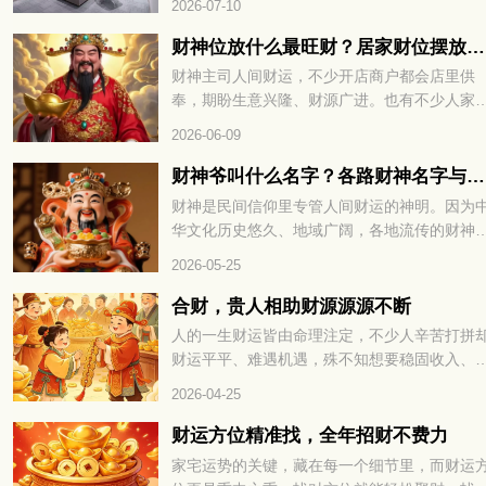
2026-07-10
置起到不小作用，用心调整格局，才能聚拢有
气场。那生肖属蛇的朋友，办公座位适合朝哪
财神位放什么最旺财？居家财位摆放技巧分享
方向，整体空间该怎么布置？下面一起来看看
财神主司人间财运，不少开店商户都会店里供
奉，期盼生意兴隆、财源广进。也有不少人家
摆放供奉，摆放方位也是大家格外看重的细节
2026-06-09
财神爷叫什么名字？各路财神名字与来历大全
财神是民间信仰里专管人间财运的神明。因为
华文化历史悠久、地域广阔，各地流传的财神
本各不相同，细分下来种类十分丰富。下面就
2026-05-25
大家全面盘点民间各类财神，看看每一位财神
来历与寓意。
合财，贵人相助财源源源不断
人的一生财运皆由命理注定，不少人辛苦打拼
财运平平、难遇机遇，殊不知想要稳固收入、
蓄富足，关键在于运势相融与贵人帮扶，合财
2026-04-25
贵人相助财源源源不断，下面就为大家详解其
的命理奥秘。
财运方位精准找，全年招财不费力
家宅运势的关键，藏在每一个细节里，而财运