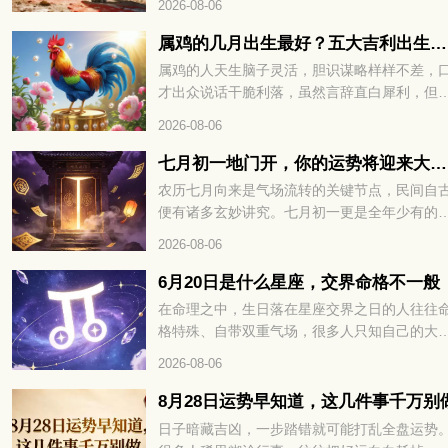
2026-08-06
的朋友都很好奇，和老虎相冲的三个属相分别
哪些？接下来咱们就详细说一说。
属鸡的几月出生最好？五大吉利出生月份完整解读
属鸡的人天生脑子灵活，胆识谋略样样不差，
才出众说话干脆利落，虽然言辞直白犀利，但
出来的观点都有理有据，并不会无理取闹。看
2026-08-06
各类事情都有自己独到的看法，遇事决断干脆
不过骨子里好胜心比较强，凡事总爱分出高下
七月初一地门开，你的运势将迎来大转折
在传统说法里，属鸡人不同月份降生，先天性
农历七月向来是气场流转的关键节点，民间自
与整体运势差别很大，不少属鸡朋友都好奇，
便有诸多玄妙讲究。七月初一更是全年少有的
年当中哪个月份出生福气最好，下面就给大家
殊时日，地门开启，阴阳之气悄然交汇。不少
2026-08-06
细讲讲。
都在暗中留意，这天的磁场变化，往往暗藏着
半年的运势密码。冥冥之中自有定数，七月初
6月20日是什么星座，交界命格不一般
地门开，你的运势将迎来大转折。想知道究竟
在命理之中，生日落在星座交界之日的人往往
吉是凶、该如何顺势把握，不妨接着往下细看
格特殊、自带双重气场，很多人只知自己的大
星座，却不知交界生辰暗藏着性格与运势的关
2026-08-06
密码，出生在 6 月 20 日的人更是天生携带着
一般的命格玄机，想解锁自身完整运势，不妨
8月28日运势早知道，这几件事千万别
续往下细看。6月20日是什么星座，交界命格
日子暗藏吉凶，一步踏错就可能打乱全盘运势
般，你的性格、财运与情路走向，全文为你一