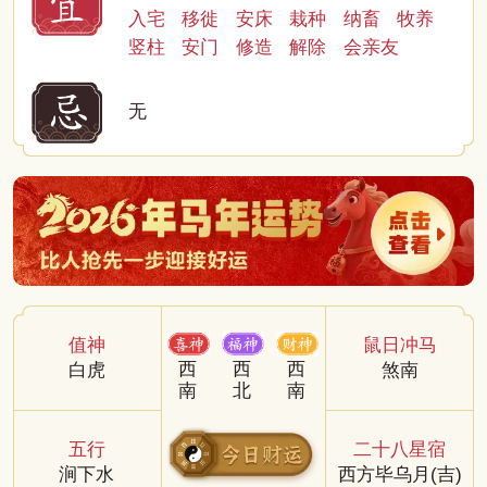
入宅
移徙
安床
栽种
纳畜
牧养
竖柱
安门
修造
解除
会亲友
无
值神
鼠日冲马
西
西
西
白虎
煞南
南
北
南
五行
二十八星宿
涧下水
西方毕乌月(吉)