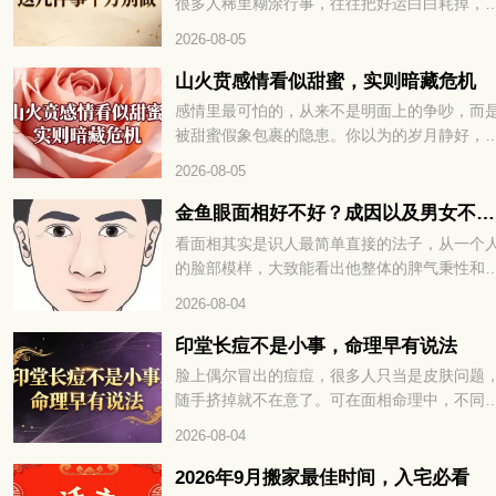
很多人稀里糊涂行事，往往把好运白白耗掉，
揭晓。
招来不必要的麻烦。这天的宜忌藏着不少讲究
2026-08-05
稍有不慎就容易破财、添堵。8 月 28 日运势早
道，这几件事千万别做，想顺顺利利过好这天
山火贲感情看似甜蜜，实则暗藏危机
就继续往下看详细解析。
感情里最可怕的，从来不是明面上的争吵，而
被甜蜜假象包裹的隐患。你以为的岁月静好，
能只是精心修饰的表象，内里早已暗流涌动。
2026-08-05
火贲卦的感情，恰如山下之火，看似绚烂温暖
却藏着烧尽根基的风险。山火贲感情看似甜蜜
金鱼眼面相好不好？成因以及男女不同命运解读
实则暗藏危机，想看清这段关系的真相，就继
看面相其实是识人最简单直接的法子，从一个
往下看详细解析。
的脸部模样，大致能看出他整体的脾气秉性和
生运势。在传统相学里，五官的每一处特征，
2026-08-04
藏着不一样的说法。不少人好奇眼球外凸、形
金鱼眼的人是什么性子，一生命运走势又如何
印堂长痘不是小事，命理早有说法
下面咱们就好好聊聊这种眼相的相关说法。
脸上偶尔冒出的痘痘，很多人只当是皮肤问题
随手挤掉就不在意了。可在面相命理中，不同
置的痘痘，往往藏着不为人知的运势暗示。尤
2026-08-04
是眉心正中的印堂，更是被称为命宫所在，一
变化都关乎整体运程。千万不要觉得只是普通
2026年9月搬家最佳时间，入宅必看