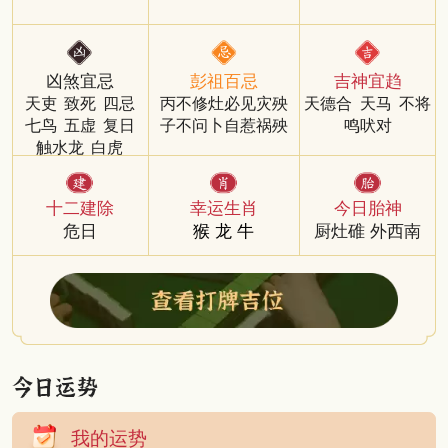
凶煞宜忌
彭祖百忌
吉神宜趋
天吏
致死
四忌
丙不修灶必见灾殃
天德合
天马
不将
七鸟
五虚
复日
子不问卜自惹祸殃
鸣吠对
触水龙
白虎
十二建除
幸运生肖
今日胎神
危日
猴
龙
牛
厨灶碓 外西南
我的运势