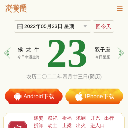
2022年05月23日 星期一
回今天
23
猴
龙
牛
双子座
今日幸运生肖
今日星座
农历二〇二二年四月廿三日(阴历)
Android下载
IPhone下载
嫁娶
祭祀
祈福
求嗣
开光
出行
拆卸
动土
上梁
出火
进人口