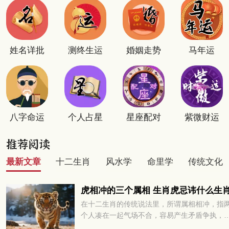
姓名详批
测终生运
婚姻走势
马年运
八字命运
个人占星
星座配对
紫微财运
最新文章
十二生肖
风水学
命里学
传统文化
虎相冲的三个属相 生肖虎忌讳什么生
在十二生肖的传统说法里，所谓属相相冲，指
个人凑在一起气场不合，容易产生矛盾争执，
多或少会对彼此的运势发展带来阻碍。很多属