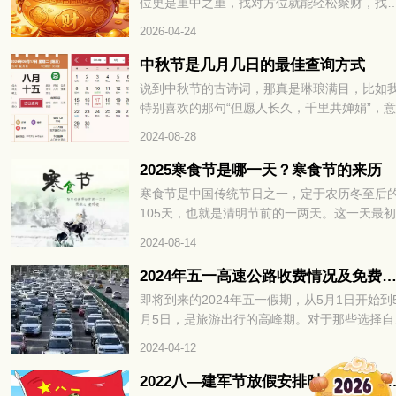
位更是重中之重，找对方位就能轻松聚财，找
则容易漏财耗福。很多人打拼多年却始终存不
2026-04-24
积蓄，其实不是能力不足，而是没找对招财的
心关键，财运方位。掌握对的方法，不用刻意
中秋节是几月几日的最佳查询方式
力，就能让财富主动靠近，财运方位精准找，
说到中秋节的古诗词，那真是琳琅满目，比如
年招财不费力，接下来就为大家详细拆解如何
特别喜欢的那句“但愿人长久，千里共婵娟”，
速找准财运方位，解锁全年招财密码。
真是美得让人陶醉。不过，很多文章都少提到
2024-08-28
秋节的具体时间，大家通常只知道中秋节是农
八月十五。那你知道阳历中2024年中秋节是几
2025寒食节是哪一天？寒食节的来历
几日吗？
寒食节是中国传统节日之一，定于农历冬至后
105天，也就是清明节前的一两天。这一天最
禁火冷食为主要特色，后来逐渐增加了祭扫、
2024-08-14
青、秋千、蹴鞠、牵勾、斗鸡等习俗。寒食节
承了两千多年，曾被誉为中国民间最大的祭日
2024年五一高速公路收费情况及免费时
那么，2025寒食节是哪一天呢？让我们一起来
即将到来的2024年五一假期，从5月1日开始到
看吧。
月5日，是旅游出行的高峰期。对于那些选择自
游的人来说，他们可能会好奇在五一期间是否
2024-04-12
够免通行费。通常情况下，五一高速公路会有
费时间段，但每年的具体时间都不尽相同。所
2022八—建军节放假安排时间表 8