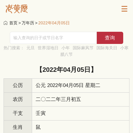
首页
>
万年历
>
2022年04月05日
热门搜索：
元旦
世界湿地日
小年
国际麻风节
国际海关日
小寒
腊八节
【2022年04月05日】
公历
公元 2022年04月05日 星期二
农历
二〇二二年三月初五
干支
壬寅
生肖
鼠