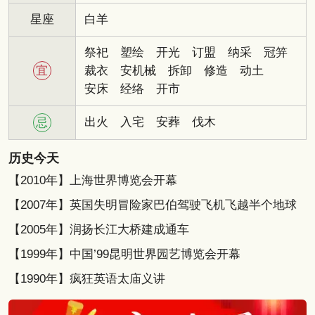
星座
白羊
祭祀
塑绘
开光
订盟
纳采
冠笄
宜
裁衣
安机械
拆卸
修造
动土
安床
经络
开市
出火
入宅
安葬
伐木
忌
历史今天
【2010年】上海世界博览会开幕
【2007年】英国失明冒险家巴伯驾驶飞机飞越半个地球
【2005年】润扬长江大桥建成通车
【1999年】中国’99昆明世界园艺博览会开幕
【1990年】疯狂英语太庙义讲