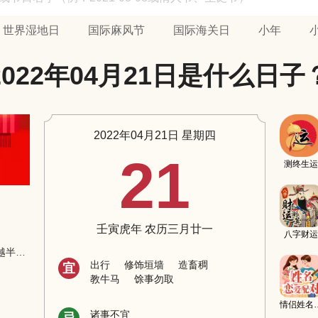
世界湿地日
国际麻风节
国际海关日
小年
2022年04月21日是什么日子
2022年04月21日 星期四
21
测终生运
壬寅虎年 农历三月廿一
八字财运
【2007年】英国失明冒险家巴伯驾驶飞机飞越半个地球
出行
修饰垣墙
造畜稠
宜
教牛马
馀事勿取
情侣姓
诸事不宜