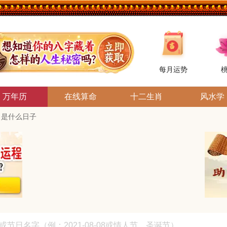
每月运势
万年历
在线算命
十二生肖
风水学
1日是什么日子