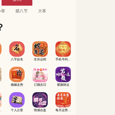
小寒
腊八节
大寒
？
八字起名
生肖运程
手机号码测吉凶
婚姻走势
订婚吉日
紫微财运
名配对
个人占星
情感合盘
每月运势报告