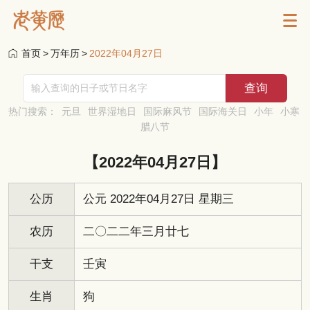
首页
>
万年历
>
2022年04月27日
热门搜索：
元旦
世界湿地日
国际麻风节
国际海关日
小年
小寒
腊八节
【2022年04月27日】
公历
公元 2022年04月27日 星期三
农历
二〇二二年三月廿七
干支
壬寅
生肖
狗