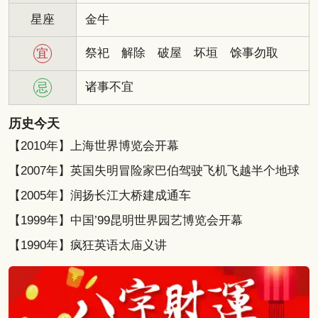
星座
金牛
祭祀
解除
破屋
坏垣
馀事勿取
宜
诸事不宜
忌
历史今天
【2010年】上海世界博览会开幕
【2007年】英国失明冒险家巴伯驾驶飞机飞越半个地球
【2005年】润扬长江大桥建成通车
【1999年】中国’99昆明世界园艺博览会开幕
【1990年】疯狂英语太庙义讲