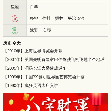
星座
白羊
祭祀
作灶
掘井
平治道涂
宜
嫁娶
安葬
忌
历史今天
【2010年】上海世界博览会开幕
【2007年】英国失明冒险家巴伯驾驶飞机飞越半个地球
【2005年】润扬长江大桥建成通车
【1999年】中国’99昆明世界园艺博览会开幕
【1990年】疯狂英语太庙义讲