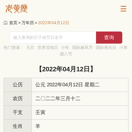
首页
>
万年历
>
2022年04月12日
热门搜索：
元旦
世界湿地日
小年
国际麻风节
国际海关日
小寒
腊八节
【2022年04月12日】
公历
公元 2022年04月12日 星期二
农历
二〇二二年三月十二
干支
壬寅
生肖
羊